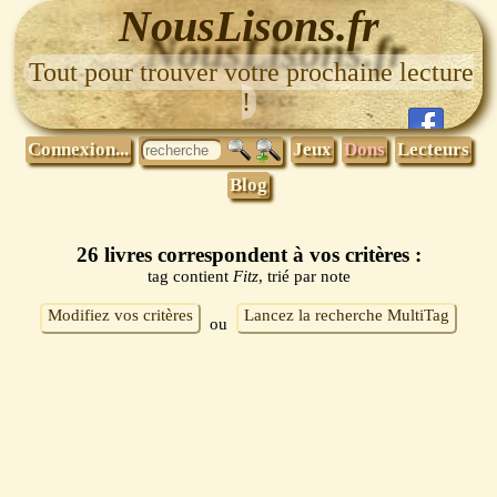
NousLisons.fr
Tout pour trouver votre prochaine lecture
!
Connexion...
Jeux
Dons
Lecteurs
Blog
26 livres correspondent à vos critères :
tag contient
Fitz
, trié par note
Modifiez vos critères
Lancez la recherche MultiTag
ou