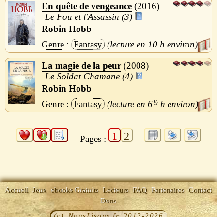
En quête de vengeance
2016
Le Fou et l'Assassin (3)
Robin Hobb
Fantasy
10 h
La magie de la peur
2008
Le Soldat Chamane (4)
Robin Hobb
Fantasy
6
½
h
1
2
Pages :
Accueil
Jeux
ebooks Gratuits
Lecteurs
FAQ
Partenaires
Contact
Dons
(c) NousLisons.fr 2012-2026