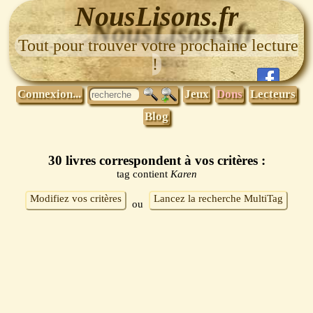
NousLisons.fr
Tout pour trouver votre prochaine lecture
!
Connexion...
Jeux
Dons
Lecteurs
Blog
30 livres correspondent à vos critères :
tag contient
Karen
Modifiez vos critères
Lancez la recherche MultiTag
ou