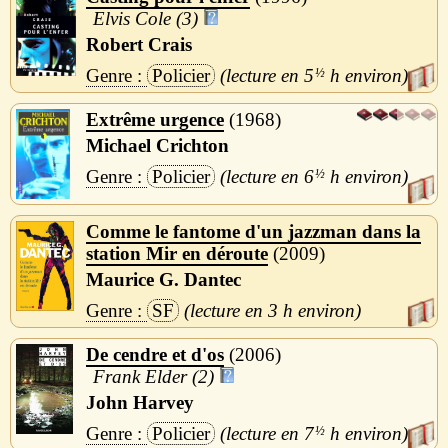
Elvis Cole (3)
Robert Crais
Policier
5
½
h
Extrême urgence
1968
Michael Crichton
Policier
6
½
h
Comme le fantome d'un jazzman dans la
station Mir en déroute
2009
Maurice G. Dantec
SF
3 h
De cendre et d'os
2006
Frank Elder (2)
John Harvey
Policier
7
½
h