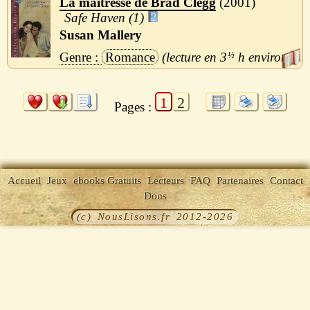
La maitresse de Brad Clegg
2001
Safe Haven (1)
Susan Mallery
Romance
3
½
h
1
2
Pages :
Accueil
Jeux
ebooks Gratuits
Lecteurs
FAQ
Partenaires
Contact
Dons
(c) NousLisons.fr 2012-2026