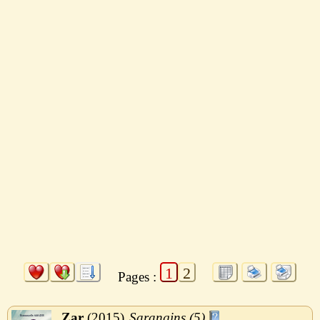
1
2
Pages :
Zar
2015
Sarangins (5)