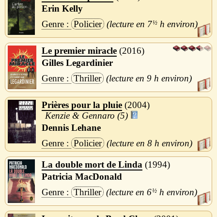
Erin Kelly
Policier
7
½
h
Le premier miracle
2016
Gilles Legardinier
Thriller
9 h
Prières pour la pluie
2004
Kenzie & Gennaro (5)
Dennis Lehane
Policier
8 h
La double mort de Linda
1994
Patricia MacDonald
Thriller
6
½
h