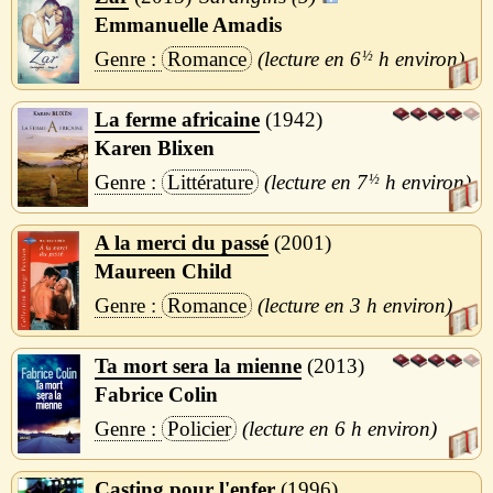
Emmanuelle Amadis
Romance
6
½
h
La ferme africaine
1942
Karen Blixen
Littérature
7
½
h
A la merci du passé
2001
Maureen Child
Romance
3 h
Ta mort sera la mienne
2013
Fabrice Colin
Policier
6 h
Casting pour l'enfer
1996