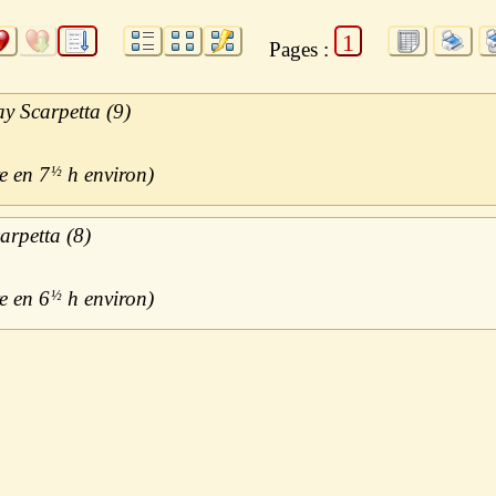
1
Pages :
y Scarpetta (9)
7
½
h
arpetta (8)
6
½
h