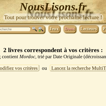
NousLisons.fr
Tout pour trouver votre prochaine lecture !
Jeux
Dons
Lecteurs
P
2 livres correspondent à vos critères :
g contient
Mordoc
, trié par Date Originale (décroissan
difiez vos critères
ou
Lancez la recherche Multi