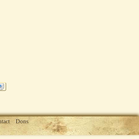
tact
Dons