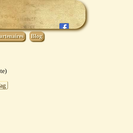
artenaires
Blog
te)
Tag