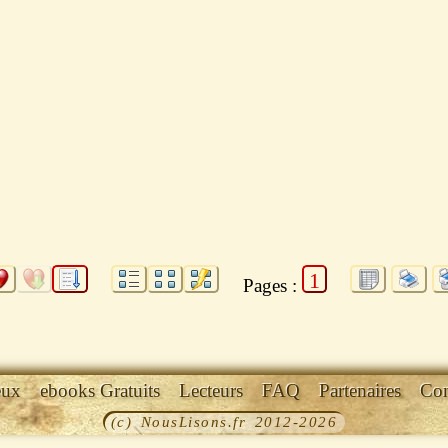
1
Pages :
eux
ebooks Gratuits
Lecteurs
FAQ
Partenaires
Con
(c) NousLisons.fr 2012-2026