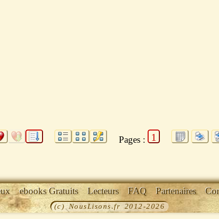
1
Pages :
eux
ebooks Gratuits
Lecteurs
FAQ
Partenaires
Con
(c) NousLisons.fr 2012-2026