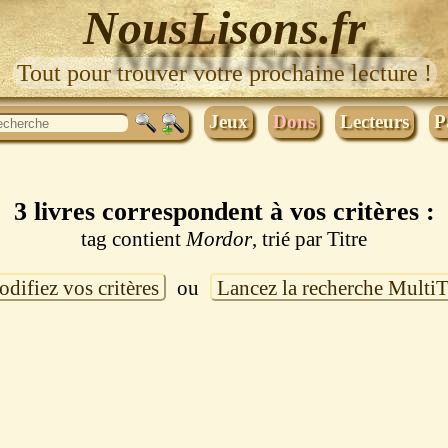
NousLisons.fr
Tout pour trouver votre prochaine lecture !
Jeux
Dons
Lecteurs
P
3 livres correspondent à vos critères :
tag contient
Mordor
, trié par Titre
difiez vos critères
ou
Lancez la recherche Multi