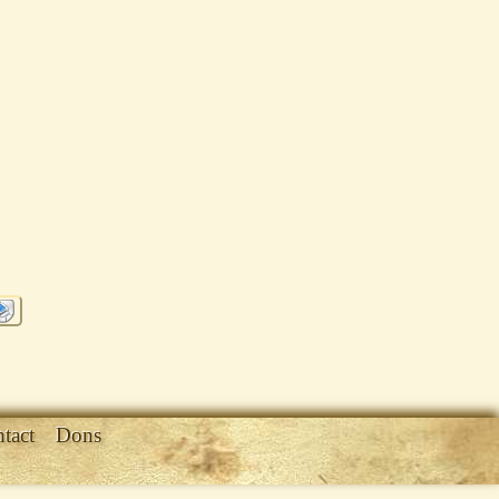
tact
Dons