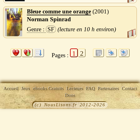
Bleue comme une orange
2001
Norman Spinrad
SF
10 h
1
2
Pages :
Accueil
Jeux
ebooks Gratuits
Lecteurs
FAQ
Partenaires
Contact
Dons
(c) NousLisons.fr 2012-2026