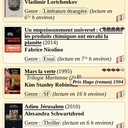
Vladimir Lortchenkov
Littérature étrangère
6
½
h
Un empoisonnement universel : Comment
les produits chimiques ont envahi la
planète
2014
Fabrice Nicolino
Essai
7
½
h
Mars la verte
1995
Trilogie Martienne (2)
Hugo (roman) 1994
Kim Stanley Robinson
SF
16 h
Adieu Jérusalem
2010
Alexandra Schwartzbrod
Thriller
6 h