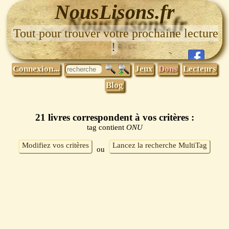
NousLisons.fr
Tout pour trouver votre prochaine lecture
!
Connexion...
Jeux
Dons
Lecteurs
Blog
21 livres correspondent à vos critères :
tag contient
ONU
Modifiez vos critères
Lancez la recherche MultiTag
ou