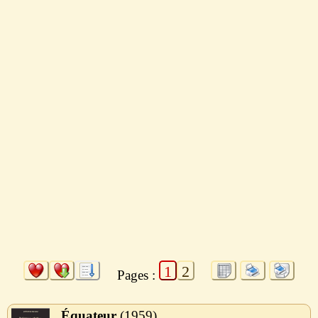
1
2
Pages :
Équateur
1959