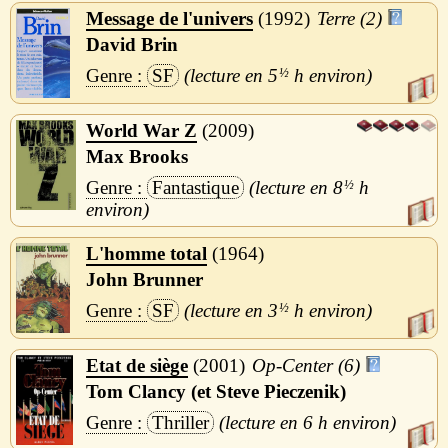
Message de l'univers
1992
Terre (2)
David Brin
SF
5
½
h
World War Z
2009
Max Brooks
Fantastique
8
½
h
L'homme total
1964
John Brunner
SF
3
½
h
Etat de siège
2001
Op-Center (6)
Tom Clancy (et Steve Pieczenik)
Thriller
6 h