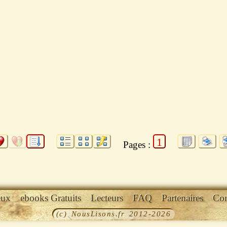
1
Pages :
eux
ebooks Gratuits
Lecteurs
FAQ
Partenaires
Con
(c) NousLisons.fr 2012-2026