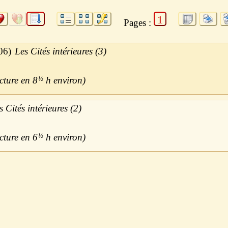
1
Pages :
06
Les Cités intérieures (3)
8
½
h
s Cités intérieures (2)
6
½
h