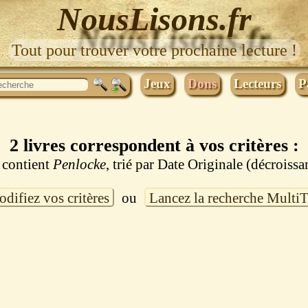
NousLisons.fr
Tout pour trouver votre prochaine lecture !
Jeux
Dons
Lecteurs
P
2 livres correspondent à vos critères :
 contient
Penlocke
, trié par Date Originale (décroissa
difiez vos critères
ou
Lancez la recherche Multi