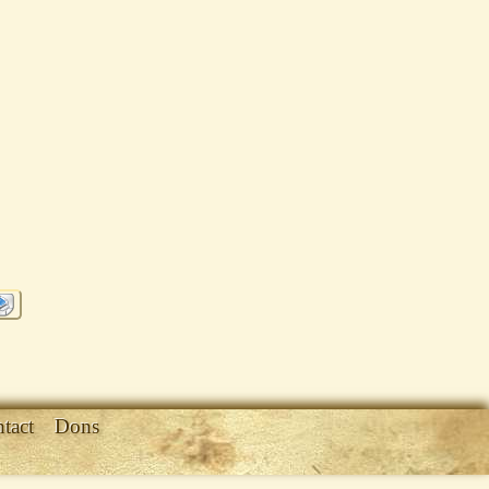
tact
Dons