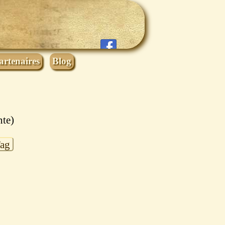
artenaires
Blog
nte)
Tag