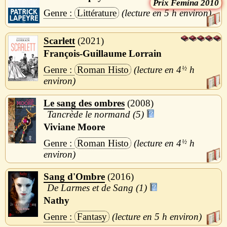
Femina 2010
Littérature
5 h
Scarlett
2021
François-Guillaume Lorrain
Roman Histo
4
½
h
Le sang des ombres
2008
Tancrède le normand (5)
Viviane Moore
Roman Histo
4
½
h
Sang d'Ombre
2016
De Larmes et de Sang (1)
Nathy
Fantasy
5 h