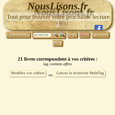
NousLisons.fr
Tout pour trouver votre prochaine lecture
!
Connexion...
Jeux
Dons
Lecteurs
Blog
21 livres correspondent à vos critères :
tag contient
affres
Modifiez vos critères
Lancez la recherche MultiTag
ou