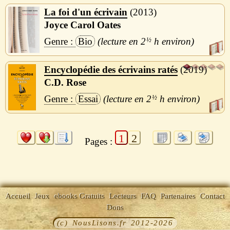
La foi d'un écrivain
2013
Joyce Carol Oates
Bio
2
½
h
Encyclopédie des écrivains ratés
2019
C.D. Rose
Essai
2
½
h
1
2
Pages :
Accueil
Jeux
ebooks Gratuits
Lecteurs
FAQ
Partenaires
Contact
Dons
(c) NousLisons.fr 2012-2026