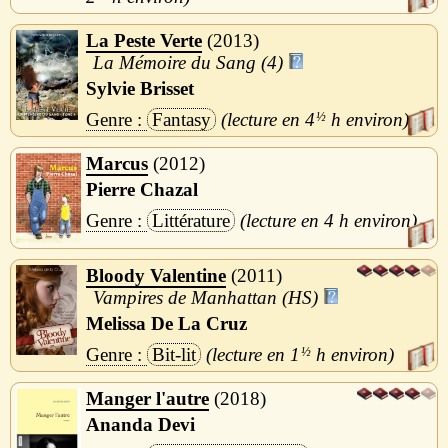
La Peste Verte
2013
La Mémoire du Sang (4)
Sylvie Brisset
Fantasy
4
½
h
Marcus
2012
Pierre Chazal
Littérature
4 h
Bloody Valentine
2011
Vampires de Manhattan (HS)
Melissa De La Cruz
Bit-lit
1
½
h
Manger l'autre
2018
Ananda Devi