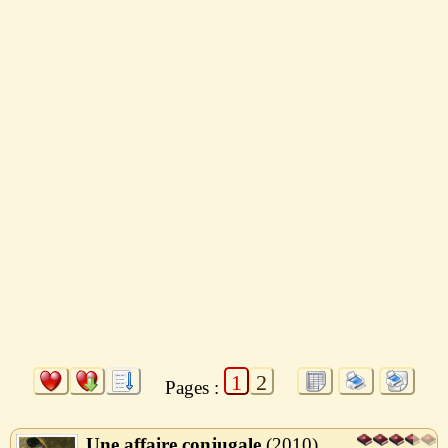
1
2
Pages :
Une affaire conjugale
2010