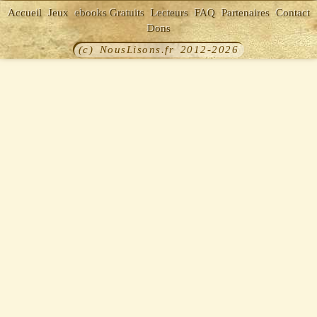
Accueil
Jeux
ebooks Gratuits
Lecteurs
FAQ
Partenaires
Contact
Dons
(c) NousLisons.fr 2012-2026