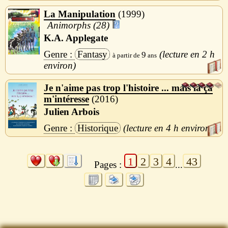
La Manipulation
1999
Animorphs (28)
K.A. Applegate
Fantasy
2 h
9
Je n'aime pas trop l'histoire ... mais là ça
m'intéresse
2016
Julien Arbois
Historique
4 h
1
2
3
4
43
Pages :
...