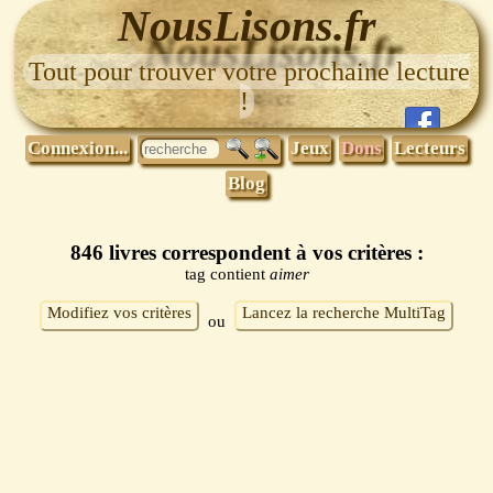
NousLisons.fr
Tout pour trouver votre prochaine lecture
!
Connexion...
Jeux
Dons
Lecteurs
Blog
846 livres correspondent à vos critères :
tag contient
aimer
Modifiez vos critères
Lancez la recherche MultiTag
ou