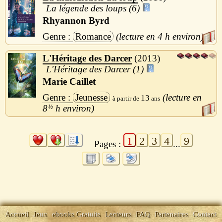
La légende des loups (6)
Rhyannon Byrd
Romance
4 h
L'Héritage des Darcer
2013
L'Héritage des Darcer (1)
Marie Caillet
Jeunesse
13
8
½
h
1
2
3
4
9
Pages :
...
Accueil
Jeux
ebooks Gratuits
Lecteurs
FAQ
Partenaires
Contact