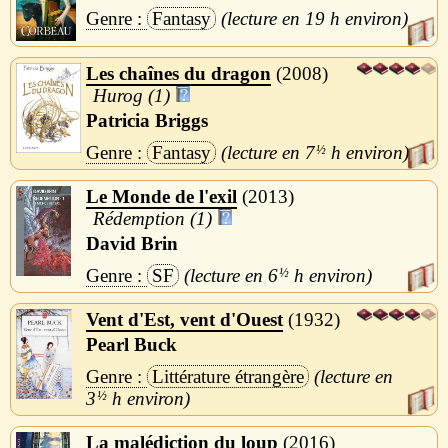
Fantasy
19 h
Les chaînes du dragon
2008
Hurog (1)
Patricia Briggs
Fantasy
7
½
h
Le Monde de l'exil
2013
Rédemption (1)
David Brin
SF
6
½
h
Vent d'Est, vent d'Ouest
1932
Pearl Buck
Littérature étrangère
3
½
h
La malédiction du loup
2016