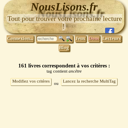
NousLisons.fr
Tout pour trouver votre prochaine lecture
!
Connexion...
Jeux
Dons
Lecteurs
Blog
161 livres correspondent à vos critères :
tag contient
ancêtre
Modifiez vos critères
Lancez la recherche MultiTag
ou