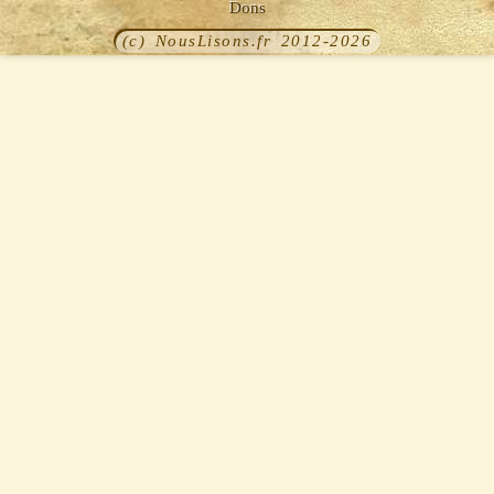
Dons
(c) NousLisons.fr 2012-2026