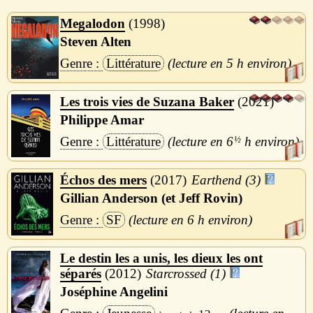
Megalodon
1998
Steven Alten
Littérature
5 h
Les trois vies de Suzana Baker
2021
Philippe Amar
Littérature
6
½
h
Échos des mers
2017
Earthend (3)
Gillian Anderson (et Jeff Rovin)
SF
6 h
Le destin les a unis, les dieux les ont
séparés
2012
Starcrossed (1)
Joséphine Angelini