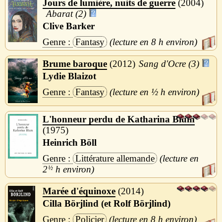
Jours de lumière, nuits de guerre
2004
Abarat (2)
Clive Barker
Fantasy
8 h
Brume baroque
2012
Sang d'Ocre (3)
Lydie Blaizot
Fantasy
½ h
L'honneur perdu de Katharina Blum
1975
Heinrich Böll
Littérature allemande
2
½
h
Marée d'équinoxe
2014
Cilla Börjlind (et Rolf Börjlind)
Policier
8 h