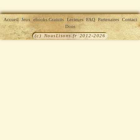
Accueil
Jeux
ebooks Gratuits
Lecteurs
FAQ
Partenaires
Contact
Dons
(c) NousLisons.fr 2012-2026