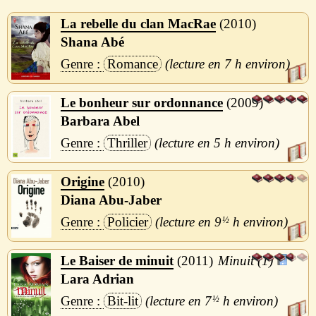
La rebelle du clan MacRae
2010
Shana Abé
Romance
7 h
Le bonheur sur ordonnance
2009
Barbara Abel
Thriller
5 h
Origine
2010
Diana Abu-Jaber
Policier
9
½
h
Le Baiser de minuit
2011
Minuit (1)
Lara Adrian
Bit-lit
7
½
h