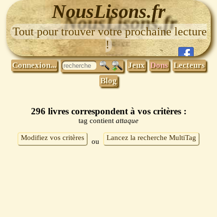
NousLisons.fr
Tout pour trouver votre prochaine lecture
!
Connexion...
Jeux
Dons
Lecteurs
Blog
296 livres correspondent à vos critères :
tag contient
attaque
Modifiez vos critères
Lancez la recherche MultiTag
ou