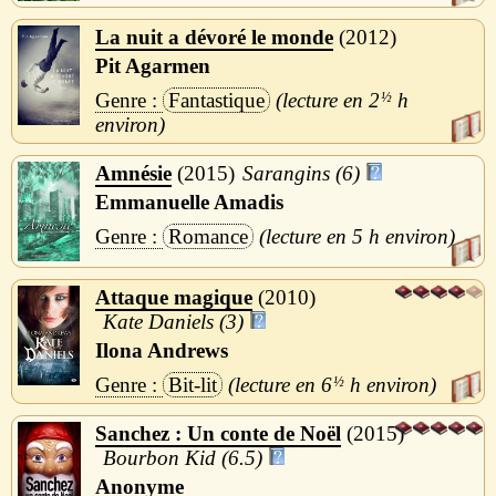
La nuit a dévoré le monde
2012
Pit Agarmen
Fantastique
2
½
h
Amnésie
2015
Sarangins (6)
Emmanuelle Amadis
Romance
5 h
Attaque magique
2010
Kate Daniels (3)
Ilona Andrews
Bit-lit
6
½
h
Sanchez : Un conte de Noël
2015
Bourbon Kid (6.5)
Anonyme