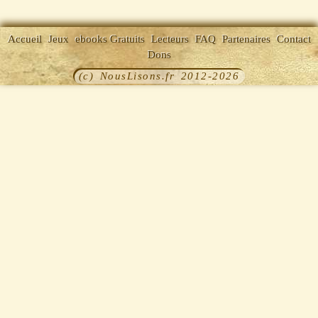
Accueil
Jeux
ebooks Gratuits
Lecteurs
FAQ
Partenaires
Contact
Dons
(c) NousLisons.fr 2012-2026