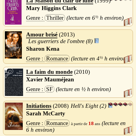
La Maison du clair de lune
1999
Mary Higgins Clark
Thriller
6
½
h
Amour brisé
2013
Les guerriers de l'ombre (8)
Sharon Kena
Romance
4
½
h
La faim du monde
2010
Xavier Mauméjean
SF
½ h
Initiations
2008
Hell's Eight (2)
Sarah McCarty
Romance
18
6 h