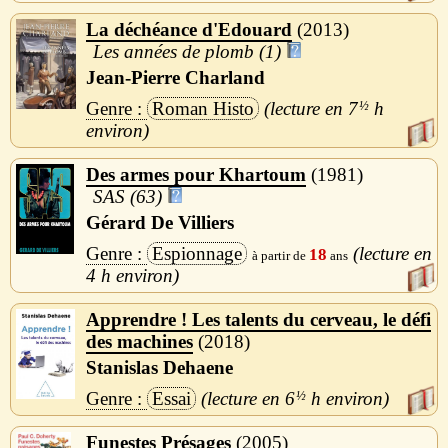
La déchéance d'Edouard
2013
Les années de plomb (1)
Jean-Pierre Charland
Roman Histo
7
½
h
Des armes pour Khartoum
1981
SAS (63)
Gérard De Villiers
Espionnage
18
4 h
Apprendre ! Les talents du cerveau, le défi
des machines
2018
Stanislas Dehaene
Essai
6
½
h
Funestes Présages
2005