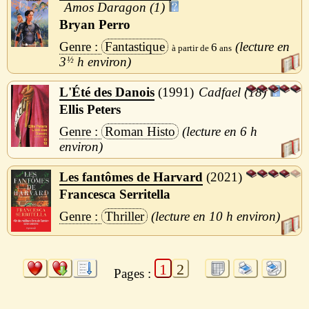
Amos Daragon (1)
Bryan Perro
Fantastique
6
3
½
h
L'Été des Danois
1991
Cadfael (18)
Ellis Peters
Roman Histo
6 h
Les fantômes de Harvard
2021
Francesca Serritella
Thriller
10 h
1
2
Pages :