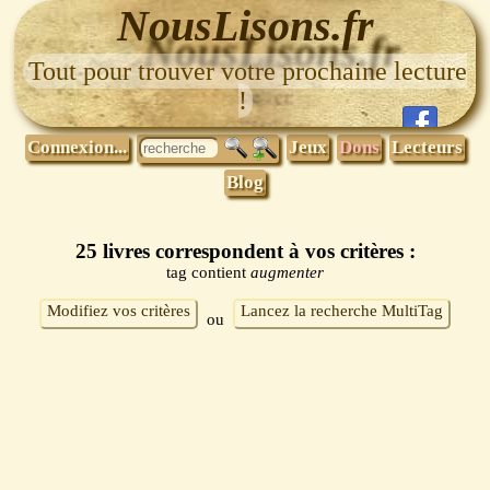
NousLisons.fr
Tout pour trouver votre prochaine lecture
!
Connexion...
Jeux
Dons
Lecteurs
Blog
25 livres correspondent à vos critères :
tag contient
augmenter
Modifiez vos critères
Lancez la recherche MultiTag
ou