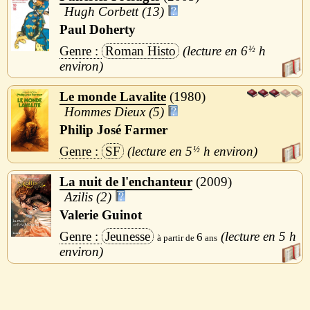
Hugh Corbett (13)
Paul Doherty
Roman Histo
6
½
h
Le monde Lavalite
1980
Hommes Dieux (5)
Philip José Farmer
SF
5
½
h
La nuit de l'enchanteur
2009
Azilis (2)
Valerie Guinot
Jeunesse
5 h
6