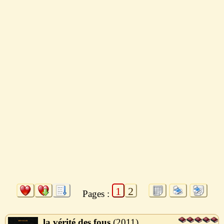
1
2
Pages :
la vérité des fous
2011