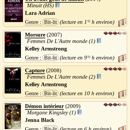
Minuit (HS)
Lara Adrian
Bit-lit
1
½
h
Morsure
2007
Femmes De L'Autre monde (1)
Kelley Armstrong
Bit-lit
9
½
h
Capture
2008
Femmes De L'Autre monde (2)
Kelley Armstrong
Bit-lit
10 h
Démon intérieur
2009
Morgane Kingsley (1)
Jenna Black
Bit-lit
6 h