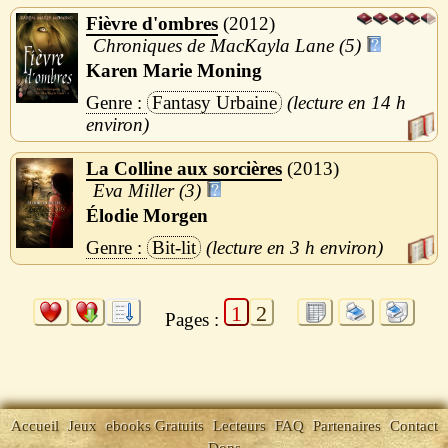
Fièvre d'ombres
2012
Chroniques de MacKayla Lane (5)
Karen Marie Moning
Fantasy Urbaine
14 h
La Colline aux sorcières
2013
Eva Miller (3)
Élodie Morgen
Bit-lit
3 h
1
2
Pages :
Accueil
Jeux
ebooks Gratuits
Lecteurs
FAQ
Partenaires
Contact
Dons