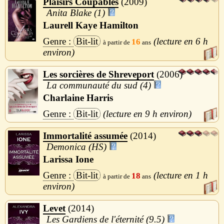
Plaisirs Coupables
2009
Anita Blake (1)
Laurell Kaye Hamilton
Bit-lit
6 h
16
Les sorcières de Shreveport
2006
La communauté du sud (4)
Charlaine Harris
Bit-lit
9 h
Immortalité assumée
2014
Demonica (HS)
Larissa Ione
Bit-lit
1 h
18
Levet
2014
Les Gardiens de l'éternité (9.5)