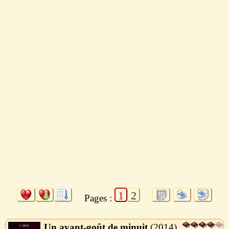
1
2
Pages :
Un avant-goût de minuit
2014