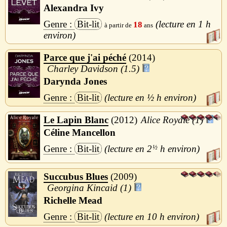
Alexandra Ivy
Bit-lit
1 h
18
Parce que j'ai péché
2014
Charley Davidson (1.5)
Darynda Jones
Bit-lit
½ h
Le Lapin Blanc
2012
Alice Royale (1)
Céline Mancellon
Bit-lit
2
½
h
Succubus Blues
2009
Georgina Kincaid (1)
Richelle Mead
Bit-lit
10 h