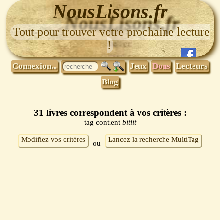
NousLisons.fr
Tout pour trouver votre prochaine lecture
!
Connexion...
Jeux
Dons
Lecteurs
Blog
31 livres correspondent à vos critères :
tag contient
bitlit
Modifiez vos critères
Lancez la recherche MultiTag
ou