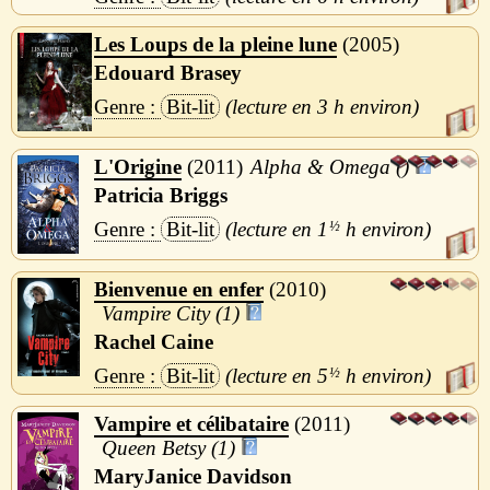
Les Loups de la pleine lune
2005
Edouard Brasey
Bit-lit
3 h
L'Origine
2011
Alpha & Omega ()
Patricia Briggs
Bit-lit
1
½
h
Bienvenue en enfer
2010
Vampire City (1)
Rachel Caine
Bit-lit
5
½
h
Vampire et célibataire
2011
Queen Betsy (1)
MaryJanice Davidson