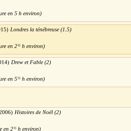
5 h
015
Londres la ténébreuse (1.5)
2
½
h
014
Drew et Fable (2)
5
½
h
2006
Histoires de Noël (2)
2
½
h