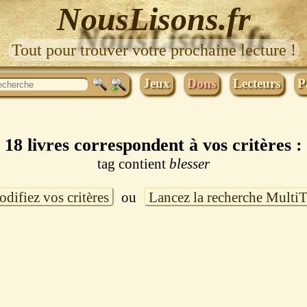
NousLisons.fr
Tout pour trouver votre prochaine lecture !
Jeux
Dons
Lecteurs
P
18 livres correspondent à vos critères :
tag contient
blesser
difiez vos critères
ou
Lancez la recherche Multi