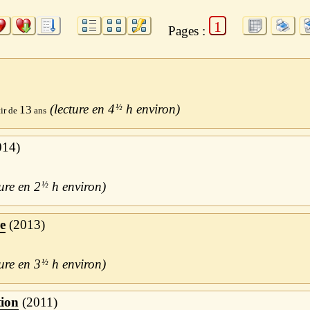
1
Pages :
4
½
h
13
014
2
½
h
e
2013
3
½
h
ion
2011