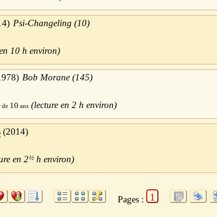
14
Psi-Changeling (10)
10 h
1978
Bob Morane (145)
2 h
10
s
2014
2
½
h
1
Pages :