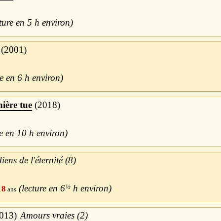
5 h
2001
6 h
nière tue
2018
10 h
ens de l'éternité (8)
6
½
h
18
013
Amours vraies (2)