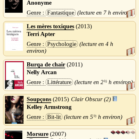
Anonyme
Fantastique
7 h
Les mères toxiques
2013
Terri Apter
Psychologie
4 h
Burqa de chair
2011
Nelly Arcan
Littérature
2
½
h
Soupçons
2015
Clair Obscur (2)
Kelley Armstrong
Bit-lit
5
½
h
Morsure
2007