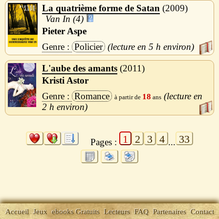
La quatrième forme de Satan
2009
Van In (4)
Pieter Aspe
Policier
5 h
L'aube des amants
2011
Kristi Astor
Romance
18
2 h
1
2
3
4
33
Pages :
...
Accueil
Jeux
ebooks Gratuits
Lecteurs
FAQ
Partenaires
Contact