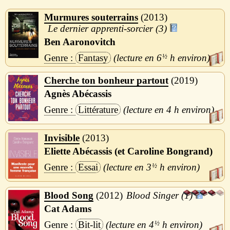
Murmures souterrains
2013
Le dernier apprenti-sorcier (3)
Ben Aaronovitch
Fantasy
6
½
h
Cherche ton bonheur partout
2019
Agnès Abécassis
Littérature
4 h
Invisible
2013
Eliette Abécassis (et Caroline Bongrand)
Essai
3
½
h
Blood Song
2012
Blood Singer (1)
Cat Adams
Bit-lit
4
½
h