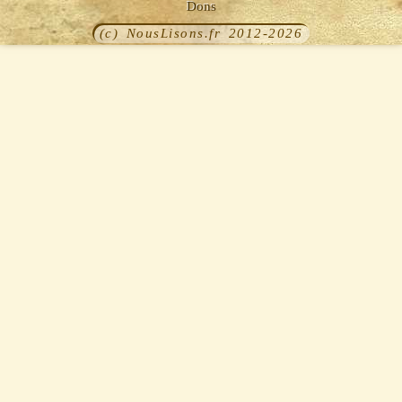
Dons
(c) NousLisons.fr 2012-2026