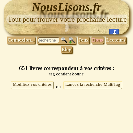
NousLisons.fr
Tout pour trouver votre prochaine lecture
!
Connexion...
Jeux
Dons
Lecteurs
Blog
651 livres correspondent à vos critères :
tag contient
bonne
Modifiez vos critères
Lancez la recherche MultiTag
ou