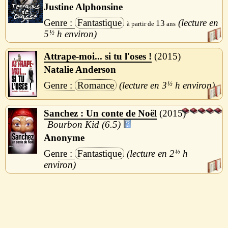
Justine Alphonsine
Fantastique
13
5
½
h
Attrape-moi... si tu l'oses !
2015
Natalie Anderson
Romance
3
½
h
Sanchez : Un conte de Noël
2015
Bourbon Kid (6.5)
Anonyme
Fantastique
2
½
h