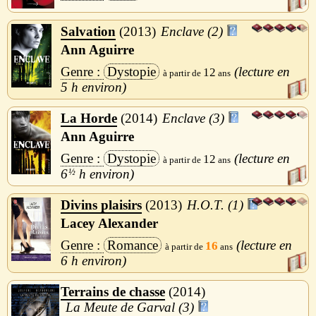
Salvation
2013
Enclave (2)
Ann Aguirre
Dystopie
12
5 h
La Horde
2014
Enclave (3)
Ann Aguirre
Dystopie
12
6
½
h
Divins plaisirs
2013
H.O.T. (1)
Lacey Alexander
Romance
16
6 h
Terrains de chasse
2014
La Meute de Garval (3)