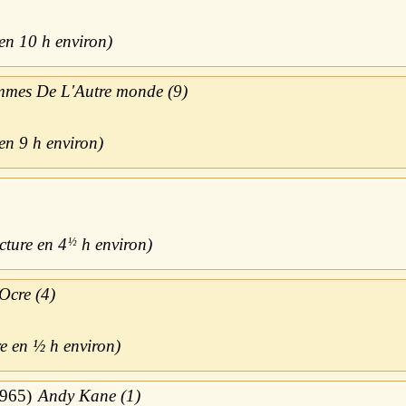
10 h
mes De L'Autre monde (9)
9 h
4
½
h
Ocre (4)
½ h
965
Andy Kane (1)