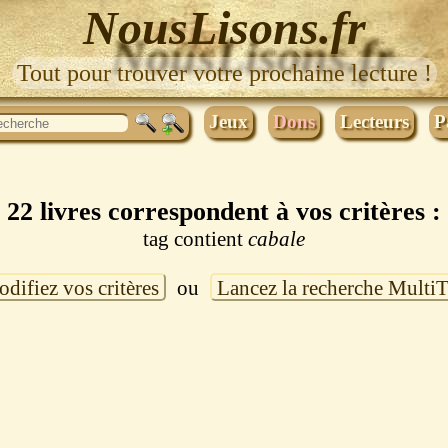
NousLisons.fr
Tout pour trouver votre prochaine lecture !
Jeux
Dons
Lecteurs
P
22 livres correspondent à vos critères :
tag contient
cabale
difiez vos critères
ou
Lancez la recherche Multi