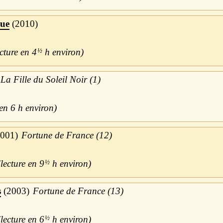
gue
2010
4
½
h
La Fille du Soleil Noir (1)
6 h
001
Fortune de France (12)
9
½
h
s
2003
Fortune de France (13)
6
½
h