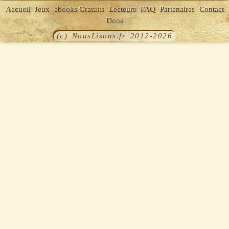
Accueil
Jeux
ebooks Gratuits
Lecteurs
FAQ
Partenaires
Contact
Dons
(c) NousLisons.fr 2012-2026