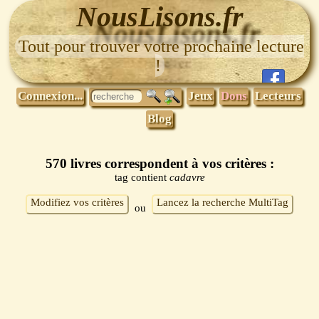
NousLisons.fr
Tout pour trouver votre prochaine lecture
!
Connexion...
Jeux
Dons
Lecteurs
Blog
570 livres correspondent à vos critères :
tag contient
cadavre
Modifiez vos critères
Lancez la recherche MultiTag
ou