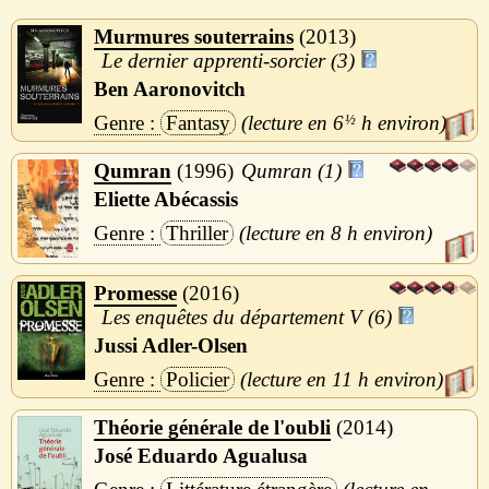
Murmures souterrains
2013
Le dernier apprenti-sorcier (3)
Ben Aaronovitch
Fantasy
6
½
h
Qumran
1996
Qumran (1)
Eliette Abécassis
Thriller
8 h
Promesse
2016
Les enquêtes du département V (6)
Jussi Adler-Olsen
Policier
11 h
Théorie générale de l'oubli
2014
José Eduardo Agualusa