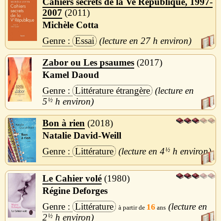
Cahiers secrets de la Ve République, 1997-
2007
2011
Michèle Cotta
Essai
27 h
Zabor ou Les psaumes
2017
Kamel Daoud
Littérature étrangère
5
½
h
Bon à rien
2018
Natalie David-Weill
Littérature
4
½
h
Le Cahier volé
1980
Régine Deforges
Littérature
16
2
½
h