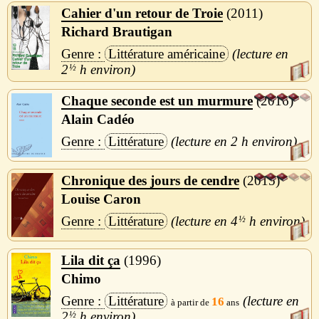
Cahier d'un retour de Troie
2011
Richard Brautigan
Littérature américaine
2
½
h
Chaque seconde est un murmure
2016
Alain Cadéo
Littérature
2 h
Chronique des jours de cendre
2015
Louise Caron
Littérature
4
½
h
Lila dit ça
1996
Chimo
Littérature
16
2
½
h