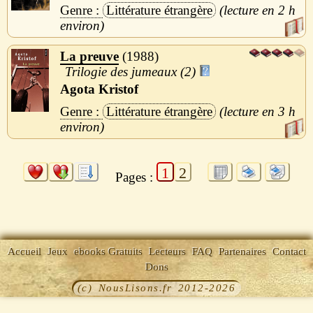
Littérature étrangère
2 h
La preuve
1988
Trilogie des jumeaux (2)
Agota Kristof
Littérature étrangère
3 h
1
2
Pages :
Accueil
Jeux
ebooks Gratuits
Lecteurs
FAQ
Partenaires
Contact
Dons
(c) NousLisons.fr 2012-2026