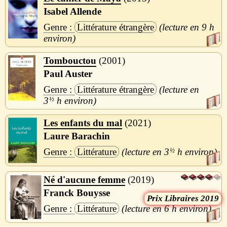
Isabel Allende
Littérature étrangère
9 h
Tombouctou
2001
Paul Auster
Littérature étrangère
3
½
h
Les enfants du mal
2021
Laure Barachin
Littérature
3
½
h
Né d'aucune femme
2019
Franck Bouysse
Libraires 2019
Littérature
6 h