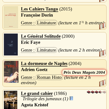
Les Cahiers Tango
2015
Françoise Dorin
Littérature
1
½
h
Le Général Solitude
2000
Eric Faye
Littérature
2 h
La dormeuse de Naples
2004
Adrien Goetz
Deux Magots 2004
Roman Histo
2 h
Le grand cahier
1986
Trilogie des jumeaux (1)
Agota Kristof