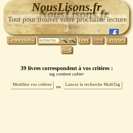
NousLisons.fr
Tout pour trouver votre prochaine lecture
!
Connexion...
Jeux
Dons
Lecteurs
Blog
39 livres correspondent à vos critères :
tag contient
cahier
Modifiez vos critères
Lancez la recherche MultiTag
ou