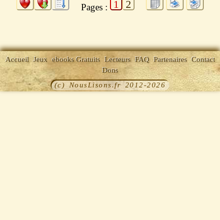
1
2
Pages :
Accueil
Jeux
ebooks Gratuits
Lecteurs
FAQ
Partenaires
Contact
Dons
(c) NousLisons.fr 2012-2026