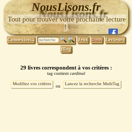
NousLisons.fr
Tout pour trouver votre prochaine lecture
!
Connexion...
Jeux
Dons
Lecteurs
Blog
29 livres correspondent à vos critères :
tag contient
cardinal
Modifiez vos critères
Lancez la recherche MultiTag
ou