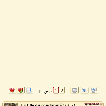
1
2
Pages :
La fille du condamné
2012