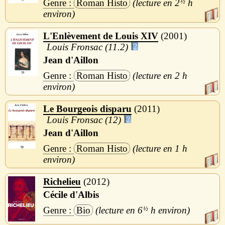
Roman Histo
2
½
h
L'Enlèvement de Louis XIV
2001
Louis Fronsac (11.2)
Jean d'Aillon
Roman Histo
2 h
Le Bourgeois disparu
2011
Louis Fronsac (12)
Jean d'Aillon
Roman Histo
1 h
Richelieu
2012
Cécile d'Albis
Bio
6
½
h