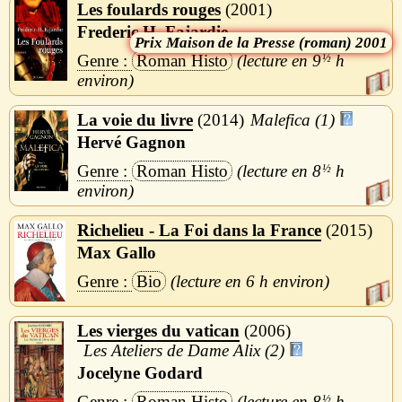
Les foulards rouges
2001
Frederic H. Fajardie
Maison de la Presse (roman) 2001
Roman Histo
9
½
h
La voie du livre
2014
Malefica (1)
Hervé Gagnon
Roman Histo
8
½
h
Richelieu - La Foi dans la France
2015
Max Gallo
Bio
6 h
Les vierges du vatican
2006
Les Ateliers de Dame Alix (2)
Jocelyne Godard
Roman Histo
8
½
h