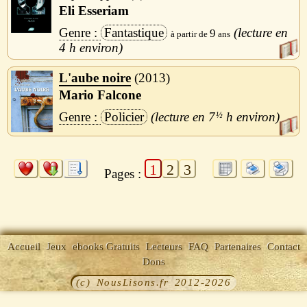
Eli Esseriam
Fantastique
9
4 h
L'aube noire
2013
Mario Falcone
Policier
7
½
h
1
2
3
Pages :
Accueil
Jeux
ebooks Gratuits
Lecteurs
FAQ
Partenaires
Contact
Dons
(c) NousLisons.fr 2012-2026