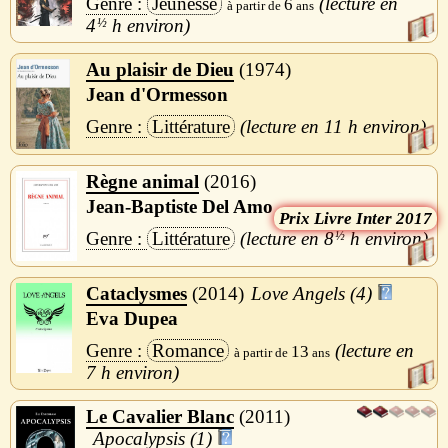
Jeunesse
6
4
½
h
Au plaisir de Dieu
1974
Jean d'Ormesson
Littérature
11 h
Règne animal
2016
Jean-Baptiste Del Amo
Livre Inter 2017
Littérature
8
½
h
Cataclysmes
2014
Love Angels (4)
Eva Dupea
Romance
13
7 h
Le Cavalier Blanc
2011
Apocalypsis (1)