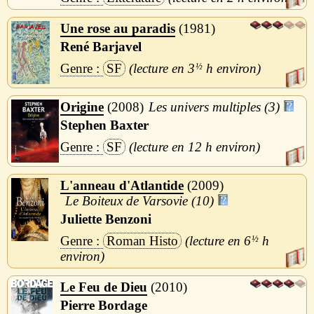
Une rose au paradis
1981
René Barjavel
SF
3
½
h
Origine
2008
Les univers multiples (3)
Stephen Baxter
SF
12 h
L'anneau d'Atlantide
2009
Le Boiteux de Varsovie (10)
Juliette Benzoni
Roman Histo
6
½
h
Le Feu de Dieu
2010
Pierre Bordage