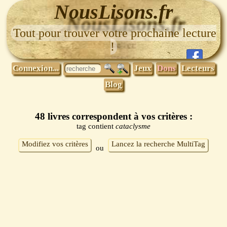
NousLisons.fr
Tout pour trouver votre prochaine lecture
!
Connexion...
Jeux
Dons
Lecteurs
Blog
48 livres correspondent à vos critères :
tag contient
cataclysme
Modifiez vos critères
Lancez la recherche MultiTag
ou