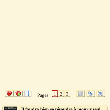
1
2
3
Pages :
Il faudra bien se résoudre à mourir seul