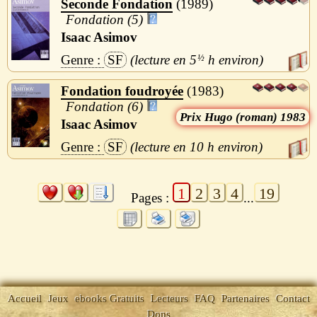
Seconde Fondation
1989
Fondation (5)
Isaac Asimov
SF
5
½
h
Fondation foudroyée
1983
Fondation (6)
Hugo (roman) 1983
Isaac Asimov
SF
10 h
1
2
3
4
19
Pages :
...
Accueil
Jeux
ebooks Gratuits
Lecteurs
FAQ
Partenaires
Contact
Dons