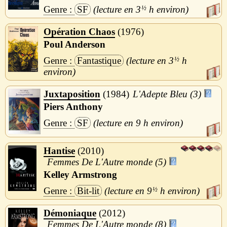
SF
3
½
h
Opération Chaos
1976
Poul Anderson
Fantastique
3
½
h
Juxtaposition
1984
L'Adepte Bleu (3)
Piers Anthony
SF
9 h
Hantise
2010
Femmes De L'Autre monde (5)
Kelley Armstrong
Bit-lit
9
½
h
Démoniaque
2012
Femmes De L'Autre monde (8)