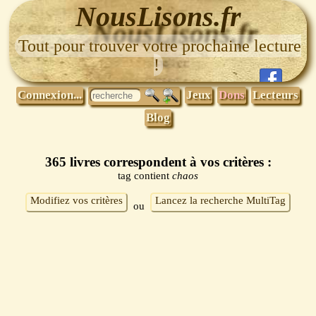
NousLisons.fr
Tout pour trouver votre prochaine lecture
!
Connexion...
Jeux
Dons
Lecteurs
Blog
365 livres correspondent à vos critères :
tag contient
chaos
Modifiez vos critères
Lancez la recherche MultiTag
ou