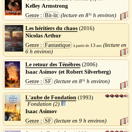
Kelley Armstrong
Bit-lit
8
½
h
Les héritiers du chaos
2016
Nicolas Arthur
Fantastique
13
6 h
Le retour des Ténèbres
2006
Isaac Asimov (et Robert Silverberg)
SF
8
½
h
L'aube de Fondation
1993
Fondation (2)
Isaac Asimov
SF
9 h