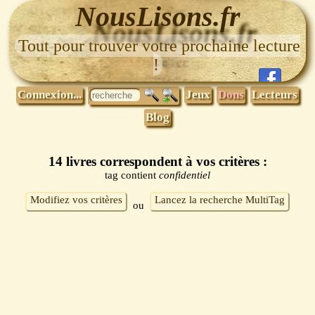
NousLisons.fr
Tout pour trouver votre prochaine lecture
!
Connexion...
Jeux
Dons
Lecteurs
Blog
14 livres correspondent à vos critères :
tag contient
confidentiel
Modifiez vos critères
Lancez la recherche MultiTag
ou