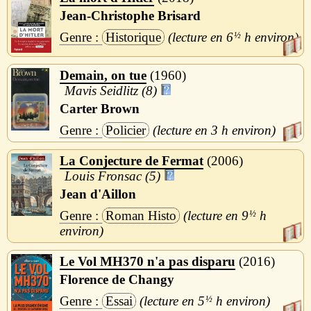
Jean-Christophe Brisard
Historique
6
½
h
Demain, on tue
1960
Mavis Seidlitz (8)
Carter Brown
Policier
3 h
La Conjecture de Fermat
2006
Louis Fronsac (5)
Jean d'Aillon
Roman Histo
9
½
h
Le Vol MH370 n'a pas disparu
2016
Florence de Changy
Essai
5
½
h