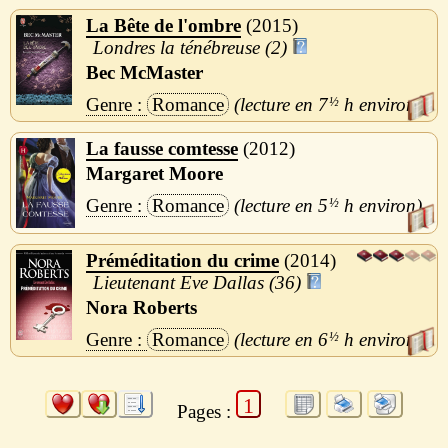
La Bête de l'ombre
2015
Londres la ténébreuse (2)
Bec McMaster
Romance
7
½
h
La fausse comtesse
2012
Margaret Moore
Romance
5
½
h
Préméditation du crime
2014
Lieutenant Eve Dallas (36)
Nora Roberts
Romance
6
½
h
1
Pages :