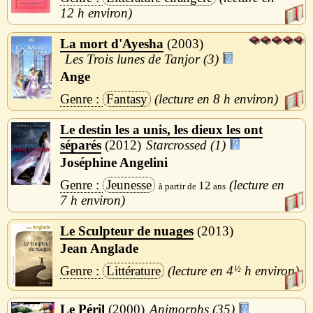
12 h
La mort d'Ayesha
2003
Les Trois lunes de Tanjor (3)
Ange
Fantasy
8 h
Le destin les a unis, les dieux les ont
séparés
2012
Starcrossed (1)
Joséphine Angelini
Jeunesse
12
7 h
Le Sculpteur de nuages
2013
Jean Anglade
Littérature
4
½
h
Le Péril
2000
Animorphs (35)