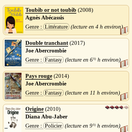
Toubib or not toubib
2008
Agnès Abécassis
Littérature
4 h
Double tranchant
2017
Joe Abercrombie
Fantasy
6
½
h
Pays rouge
2014
Joe Abercrombie
Fantasy
11 h
Origine
2010
Diana Abu-Jaber
Policier
9
½
h