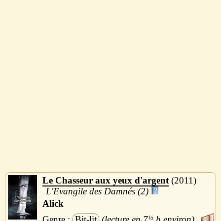
Le Chasseur aux yeux d'argent
2011
L'Evangile des Damnés (2)
Alick
Bit-lit
7
½
h