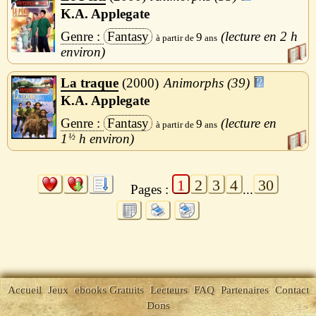
K.A. Applegate
Fantasy
2 h
9
La traque
2000
Animorphs (39)
K.A. Applegate
Fantasy
9
1
½
h
1
2
3
4
30
Pages :
...
Accueil
Jeux
ebooks Gratuits
Lecteurs
FAQ
Partenaires
Contact
Dons