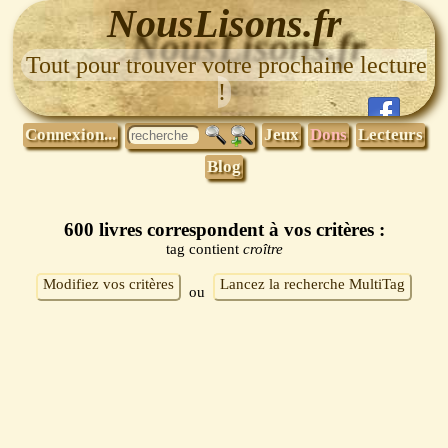
NousLisons.fr
Tout pour trouver votre prochaine lecture
!
Connexion...
Jeux
Dons
Lecteurs
Blog
600 livres correspondent à vos critères :
tag contient
croître
Modifiez vos critères
Lancez la recherche MultiTag
ou