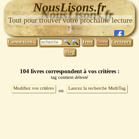
NousLisons.fr
Tout pour trouver votre prochaine lecture
!
Connexion...
Jeux
Dons
Lecteurs
Blog
104 livres correspondent à vos critères :
tag contient
détesté
Modifiez vos critères
Lancez la recherche MultiTag
ou