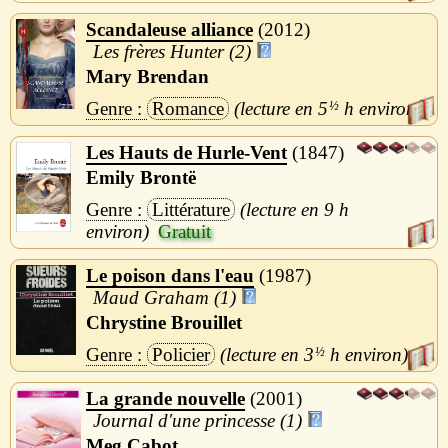
Scandaleuse alliance
2012
Les frères Hunter (2)
Mary Brendan
Romance
5
½
h
Les Hauts de Hurle-Vent
1847
Emily Brontë
Littérature
9 h
Le poison dans l'eau
1987
Maud Graham (1)
Chrystine Brouillet
Policier
3
½
h
La grande nouvelle
2001
Journal d'une princesse (1)
Meg Cabot