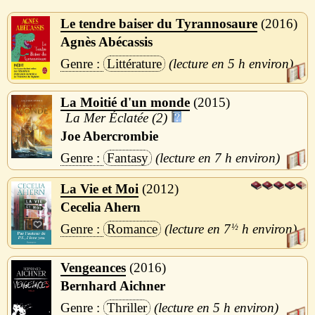
Le tendre baiser du Tyrannosaure
2016
Agnès Abécassis
Littérature
5 h
La Moitié d'un monde
2015
La Mer Éclatée (2)
Joe Abercrombie
Fantasy
7 h
La Vie et Moi
2012
Cecelia Ahern
Romance
7
½
h
Vengeances
2016
Bernhard Aichner
Thriller
5 h