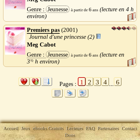
Jeunesse
4 h
6
Premiers pas
2001
Journal d'une princesse (2)
Meg Cabot
Jeunesse
6
3
½
h
1
2
3
4
6
Pages :
...
Accueil
Jeux
ebooks Gratuits
Lecteurs
FAQ
Partenaires
Contact
Dons