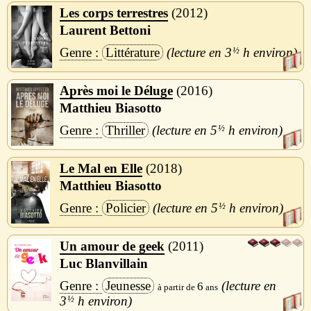
Les corps terrestres
2012
Laurent Bettoni
Littérature
3
½
h
Après moi le Déluge
2016
Matthieu Biasotto
Thriller
5
½
h
Le Mal en Elle
2018
Matthieu Biasotto
Policier
5
½
h
Un amour de geek
2011
Luc Blanvillain
Jeunesse
6
3
½
h