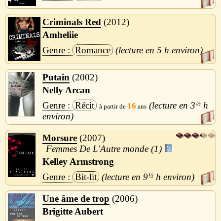
Criminals Red
2012
Amheliie
Romance
5 h
Putain
2002
Nelly Arcan
Récit
3
½
h
16
Morsure
2007
Femmes De L'Autre monde (1)
Kelley Armstrong
Bit-lit
9
½
h
Une âme de trop
2006
Brigitte Aubert