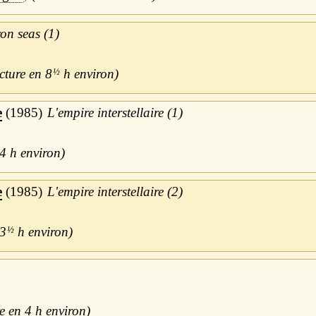
ron seas (1)
8
½
h
e
1985
L'empire interstellaire (1)
4 h
e
1985
L'empire interstellaire (2)
3
½
h
4 h