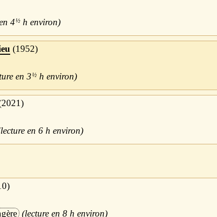
4
½
h
ieu
1952
3
½
h
2021
6 h
10
ngère
8 h