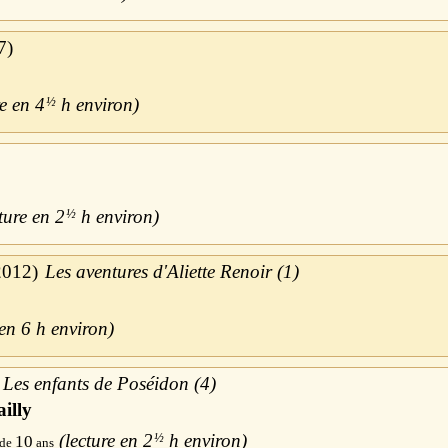
7
4
½
h
2
½
h
2012
Les aventures d'Aliette Renoir (1)
6 h
Les enfants de Poséidon (4)
illy
2
½
h
10