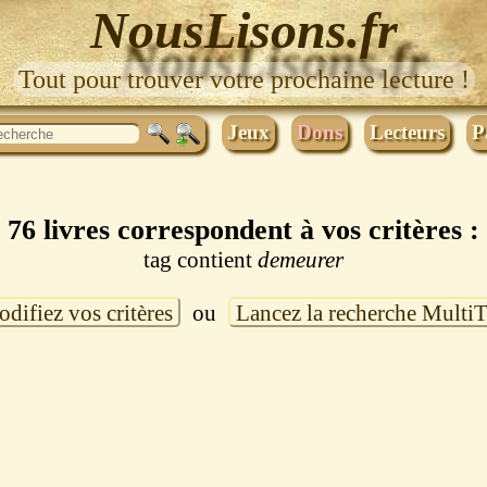
NousLisons.fr
Tout pour trouver votre prochaine lecture !
Jeux
Dons
Lecteurs
P
76 livres correspondent à vos critères :
tag contient
demeurer
difiez vos critères
ou
Lancez la recherche Multi