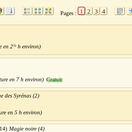
1
2
3
4
Pages :
2
½
h
7 h
ge des Syrénas (2)
5 h
14
Magie noire (4)