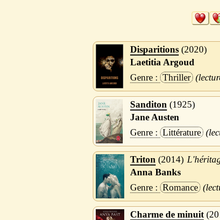
Disparitions
2020
Laetitia Argoud
Thriller
Sanditon
1925
Jane Austen
Littérature
Triton
2014
L'hérita
Anna Banks
Romance
Charme de minuit
20