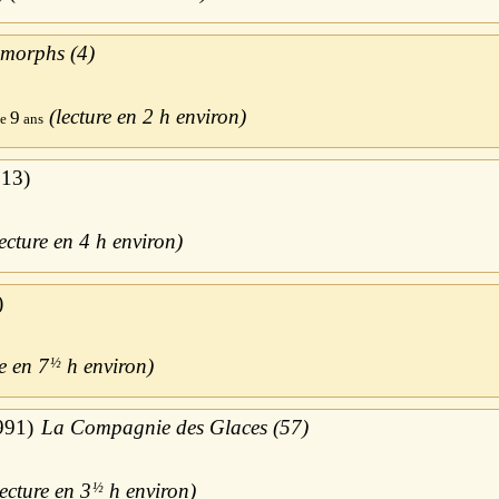
morphs (4)
2 h
9
013
4 h
7
½
h
991
La Compagnie des Glaces (57)
3
½
h