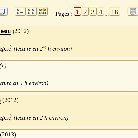
1
2
3
4
18
Pages :
...
steau
2012
ngère
2
½
h
(1)
4 h
a
2012
ngère
2 h
2013