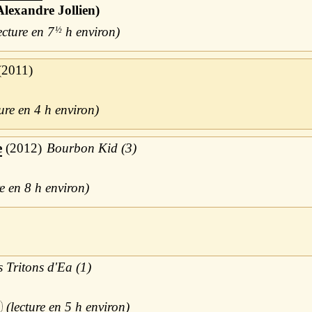
Alexandre Jollien)
7
½
h
2011
4 h
e
2012
Bourbon Kid (3)
8 h
s Tritons d'Ea (1)
5 h