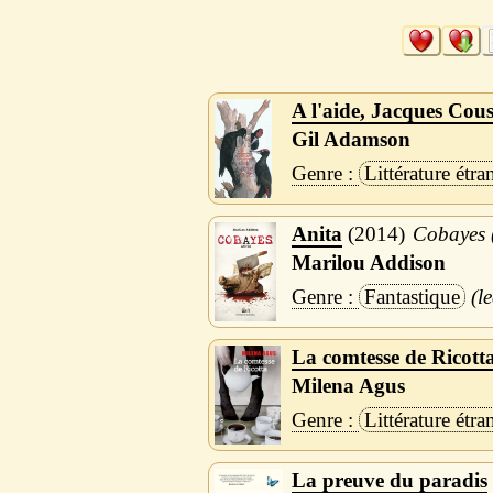
A l'aide, Jacques Cou
Gil Adamson
Littérature étra
Anita
2014
Cobayes 
Marilou Addison
Fantastique
La comtesse de Ricott
Milena Agus
Littérature étra
La preuve du paradis