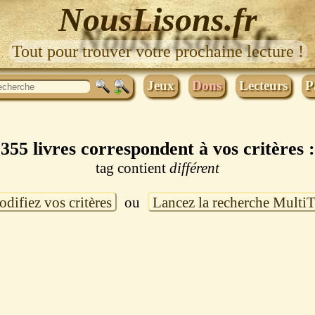
NousLisons.fr
Tout pour trouver votre prochaine lecture !
Jeux
Dons
Lecteurs
P
355 livres correspondent à vos critères :
tag contient
différent
difiez vos critères
ou
Lancez la recherche Multi