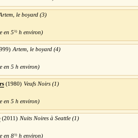
Artem, le boyard (3)
5
½
h
999
Artem, le boyard (4)
5 h
rs
1980
Veufs Noirs (1)
5 h
e
2011
Nuits Noires à Seattle (1)
8
½
h