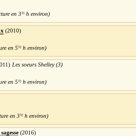
3
½
h
ux
2010
5
½
h
011
Les soeurs Shelley (3)
5
½
h
3
½
h
 sagesse
2016