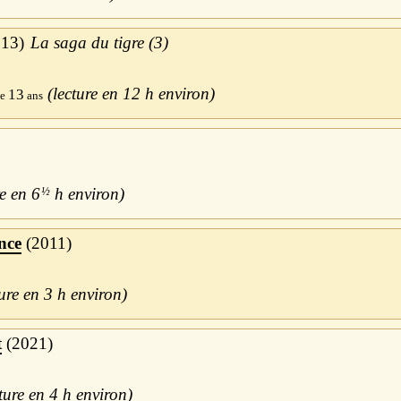
013
La saga du tigre (3)
12 h
13
6
½
h
nce
2011
3 h
t
2021
4 h