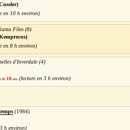
Cussler)
10 h
Numa Files (8)
l Kemprecos)
8 h
elles d'Inverdale (4)
3 h
18
 temps
1984
3 h