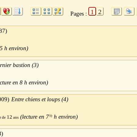
1
2
Pages :
87
5 h
rnier bastion (3)
8 h
009
Entre chiens et loups (4)
7
½
h
12
8