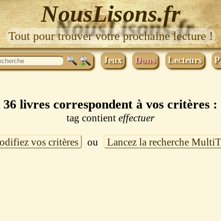
NousLisons.fr
Tout pour trouver votre prochaine lecture !
Jeux
Dons
Lecteurs
P
36 livres correspondent à vos critères :
tag contient
effectuer
difiez vos critères
ou
Lancez la recherche Multi