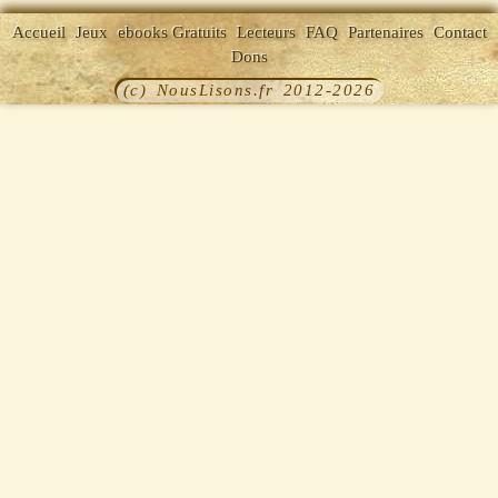
Accueil
Jeux
ebooks Gratuits
Lecteurs
FAQ
Partenaires
Contact
Dons
(c) NousLisons.fr 2012-2026