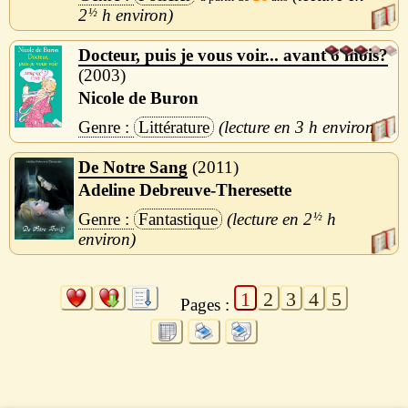
2
½
h
Docteur, puis je vous voir... avant 6 mois?
2003
Nicole de Buron
Littérature
3 h
De Notre Sang
2011
Adeline Debreuve-Theresette
Fantastique
2
½
h
1
2
3
4
5
Pages :