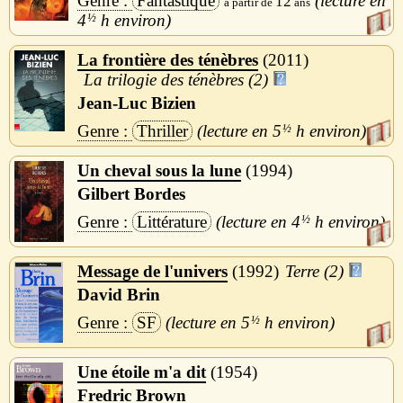
Fantastique
12
4
½
h
La frontière des ténèbres
2011
La trilogie des ténèbres (2)
Jean-Luc Bizien
Thriller
5
½
h
Un cheval sous la lune
1994
Gilbert Bordes
Littérature
4
½
h
Message de l'univers
1992
Terre (2)
David Brin
SF
5
½
h
Une étoile m'a dit
1954
Fredric Brown