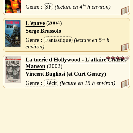
SF
4
½
h
L'épave
2004
Serge Brussolo
Fantastique
5
½
h
La tuerie d'Hollywood - L'affaire Charles
Manson
2002
Vincent Bugliosi (et Curt Gentry)
Récit
15 h