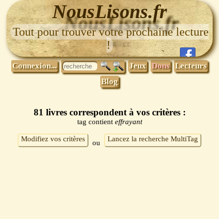
NousLisons.fr
Tout pour trouver votre prochaine lecture
!
Connexion...
Jeux
Dons
Lecteurs
Blog
81 livres correspondent à vos critères :
tag contient
effrayant
Modifiez vos critères
Lancez la recherche MultiTag
ou