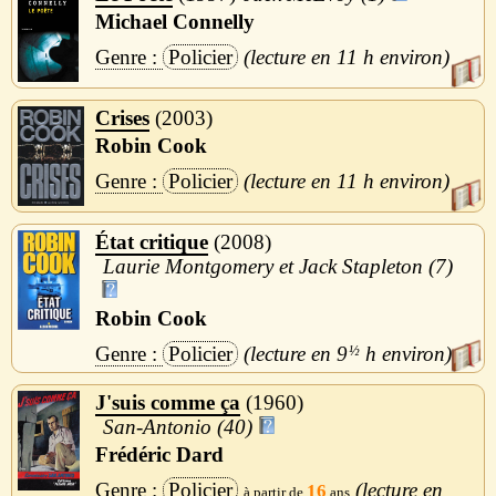
Michael Connelly
Policier
11 h
Crises
2003
Robin Cook
Policier
11 h
État critique
2008
Laurie Montgomery et Jack Stapleton (7)
Robin Cook
Policier
9
½
h
J'suis comme ça
1960
San-Antonio (40)
Frédéric Dard
Policier
16