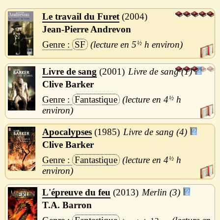
Le travail du Furet
2004
Jean-Pierre Andrevon
SF
5
½
h
Livre de sang
2001
Livre de sang (1)
Clive Barker
Fantastique
4
½
h
Apocalypses
1985
Livre de sang (4)
Clive Barker
Fantastique
4
½
h
L'épreuve du feu
2013
Merlin (3)
T.A. Barron