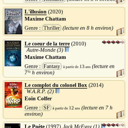
L'illusion
2020
Maxime Chattam
Thriller
8 h
Le coeur de la terre
2010
Autre-Monde (3)
Maxime Chattam
Fantasy
13
7
½
h
Le complot du colonel Box
2014
W.A.R.P. (2)
Eoin Colfer
SF
7 h
12
Le Poète
1997
Jack McEvoy (1)