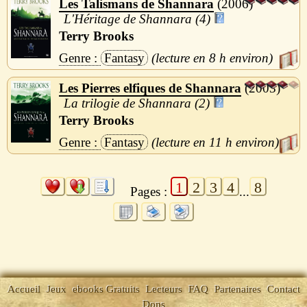
Les Talismans de Shannara
2006
L'Héritage de Shannara (4)
Terry Brooks
Fantasy
8 h
Les Pierres elfiques de Shannara
2003
La trilogie de Shannara (2)
Terry Brooks
Fantasy
11 h
1
2
3
4
8
Pages :
...
Accueil
Jeux
ebooks Gratuits
Lecteurs
FAQ
Partenaires
Contact
Dons