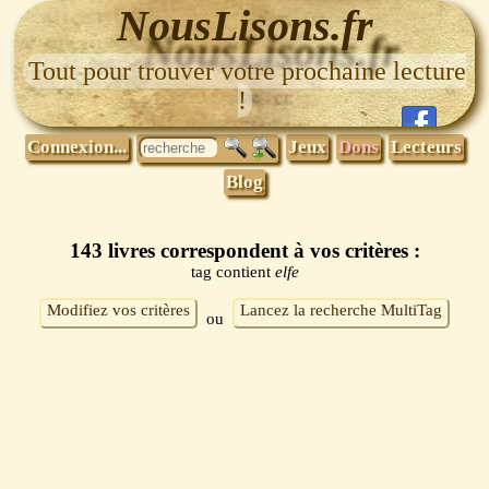
NousLisons.fr
Tout pour trouver votre prochaine lecture
!
Connexion...
Jeux
Dons
Lecteurs
Blog
143 livres correspondent à vos critères :
tag contient
elfe
Modifiez vos critères
Lancez la recherche MultiTag
ou