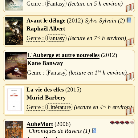
Fantasy
5 h
Avant le déluge
2012
Sylvo Sylvain (2)
Raphaël Albert
Fantasy
7
½
h
L'Auberge et autre nouvelles
2012
Kane Banway
Fantasy
1
½
h
La vie des elfes
2015
Muriel Barbery
Littérature
4
½
h
AubeMort
2006
Chroniques de Ravens (1)