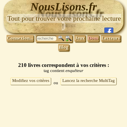
NousLisons.fr
Tout pour trouver votre prochaine lecture
!
Connexion...
Jeux
Dons
Lecteurs
Blog
210 livres correspondent à vos critères :
tag contient
enquêteur
Modifiez vos critères
Lancez la recherche MultiTag
ou