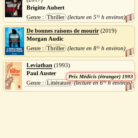
Brigitte Aubert
Thriller
5
½
h
De bonnes raisons de mourir
2019
Morgan Audic
Thriller
8
½
h
Leviathan
1993
Paul Auster
Médicis (étranger) 1993
Littérature
6
½
h