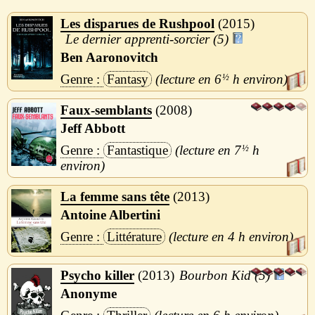
Les disparues de Rushpool
2015
Le dernier apprenti-sorcier (5)
Ben Aaronovitch
Fantasy
6
½
h
Faux-semblants
2008
Jeff Abbott
Fantastique
7
½
h
La femme sans tête
2013
Antoine Albertini
Littérature
4 h
Psycho killer
2013
Bourbon Kid (5)
Anonyme