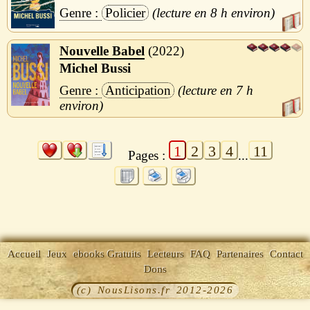
Policier
8 h
Nouvelle Babel
2022
Michel Bussi
Anticipation
7 h
1
2
3
4
11
Pages :
...
Accueil
Jeux
ebooks Gratuits
Lecteurs
FAQ
Partenaires
Contact
Dons
(c) NousLisons.fr 2012-2026