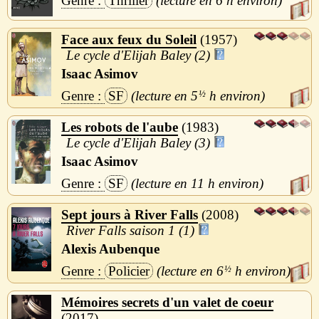
Thriller
6 h
Face aux feux du Soleil
1957
Le cycle d'Elijah Baley (2)
Isaac Asimov
SF
5
½
h
Les robots de l'aube
1983
Le cycle d'Elijah Baley (3)
Isaac Asimov
SF
11 h
Sept jours à River Falls
2008
River Falls saison 1 (1)
Alexis Aubenque
Policier
6
½
h
Mémoires secrets d'un valet de coeur
2017