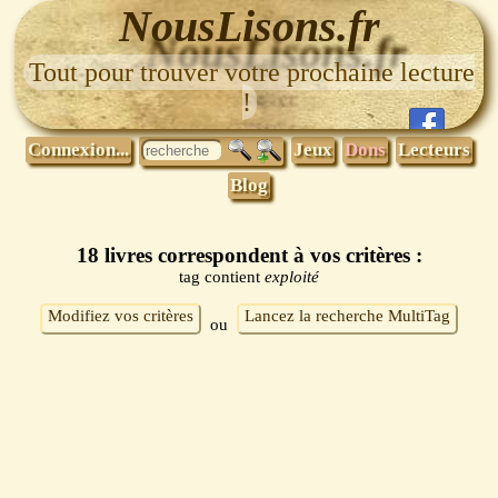
NousLisons.fr
Tout pour trouver votre prochaine lecture
!
Connexion...
Jeux
Dons
Lecteurs
Blog
18 livres correspondent à vos critères :
tag contient
exploité
Modifiez vos critères
Lancez la recherche MultiTag
ou