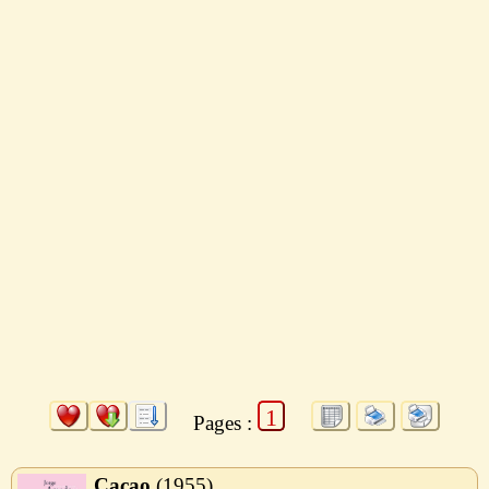
1
Pages :
Cacao
1955