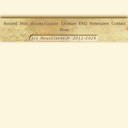
Accueil
Jeux
ebooks Gratuits
Lecteurs
FAQ
Partenaires
Contact
Dons
(c) NousLisons.fr 2012-2026