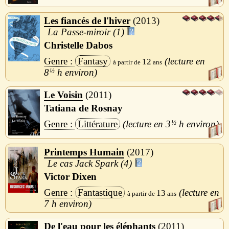
Les fiancés de l'hiver
2013
La Passe-miroir (1)
Christelle Dabos
Fantasy
12
8
½
h
Le Voisin
2011
Tatiana de Rosnay
Littérature
3
½
h
Printemps Humain
2017
Le cas Jack Spark (4)
Victor Dixen
Fantastique
13
7 h
De l'eau pour les éléphants
2011