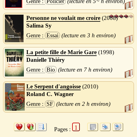
Policier
5
½
h
Personne ne voulait me croire
2008
Salima Sy
Essai
3 h
La petite fille de Marie Gare
1998
Danielle Thiéry
Bio
7 h
Le Serpent d'angoisse
2010
Roland C. Wagner
SF
2 h
1
Pages :