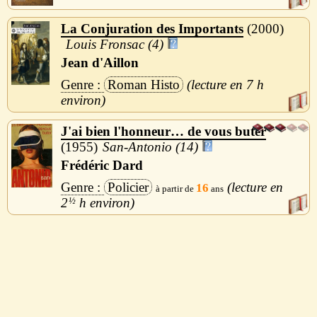
La Conjuration des Importants
2000
Louis Fronsac (4)
Jean d'Aillon
Roman Histo
7 h
J'ai bien l'honneur… de vous buter
1955
San-Antonio (14)
Frédéric Dard
Policier
16
2
½
h