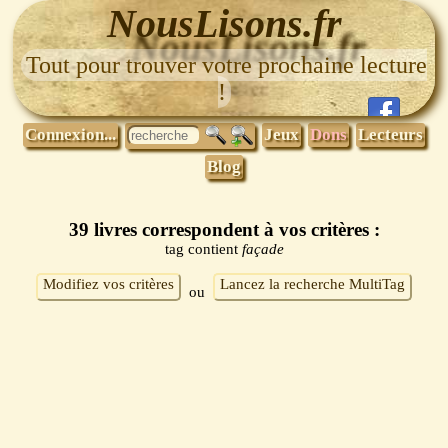
NousLisons.fr
Tout pour trouver votre prochaine lecture
!
Connexion...
Jeux
Dons
Lecteurs
Blog
39 livres correspondent à vos critères :
tag contient
façade
Modifiez vos critères
Lancez la recherche MultiTag
ou