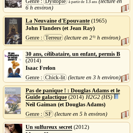
Dystopie
13
6 h
La Neuvaine d'Epouvante
1965
John Flanders (et Jean Ray)
Terreur
2
½
h
30 ans, célibataire, un enfant, permis B
2014
Isaac Frelon
Chick-lit
3 h
Pas de panique ! : Douglas Adams et le
Guide galactique
2014
H2G2 (HS)
Neil Gaiman (et Douglas Adams)
SF
5 h
Un sulfureux secret
2012