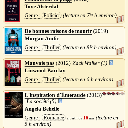
Tove Alsterdal
Policier
7
½
h
De bonnes raisons de mourir
2019
Morgan Audic
Thriller
8
½
h
Mauvais pas
2012
Zack Walker (1)
Linwood Barclay
Thriller
6 h
L'inspiration d'Émeraude
2013
La société (5)
Angela Behelle
Romance
18
5 h