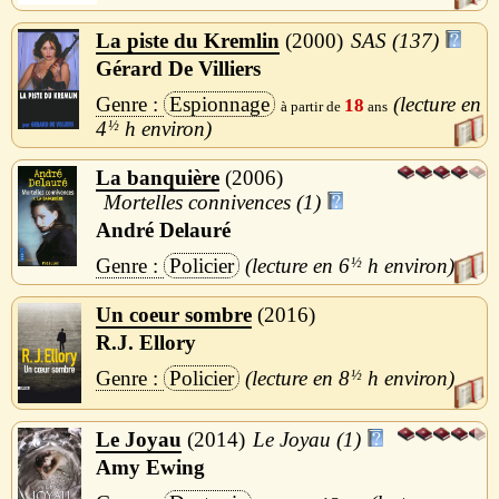
La piste du Kremlin
2000
SAS (137)
Gérard De Villiers
Espionnage
18
4
½
h
La banquière
2006
Mortelles connivences (1)
André Delauré
Policier
6
½
h
Un coeur sombre
2016
R.J. Ellory
Policier
8
½
h
Le Joyau
2014
Le Joyau (1)
Amy Ewing