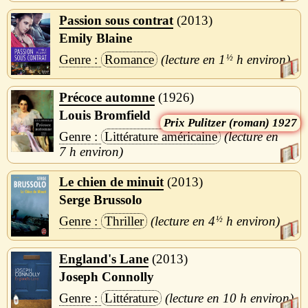
Passion sous contrat
2013
Emily Blaine
Romance
1
½
h
Précoce automne
1926
Louis Bromfield
Pulitzer (roman) 1927
Littérature américaine
7 h
Le chien de minuit
2013
Serge Brussolo
Thriller
4
½
h
England's Lane
2013
Joseph Connolly
Littérature
10 h