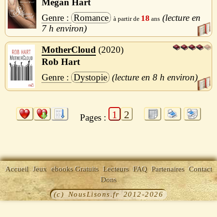
Megan Hart
Romance
18
7 h
MotherCloud
2020
Rob Hart
Dystopie
8 h
1
2
Pages :
Accueil
Jeux
ebooks Gratuits
Lecteurs
FAQ
Partenaires
Contact
Dons
(c) NousLisons.fr 2012-2026