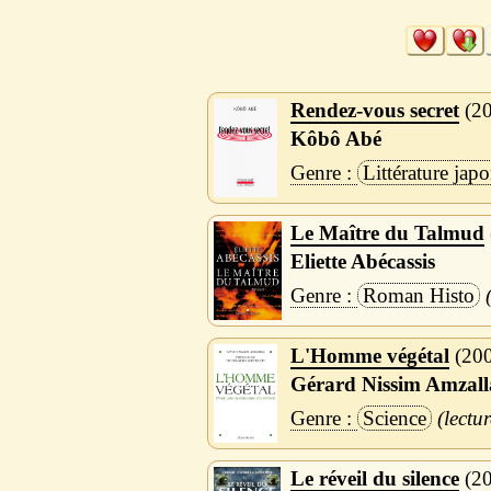
Rendez-vous secret
2
Kôbô Abé
Littérature japo
Le Maître du Talmud
Eliette Abécassis
Roman Histo
L'Homme végétal
20
Gérard Nissim Amzall
Science
Le réveil du silence
2