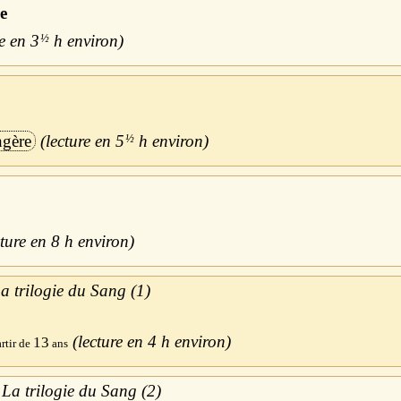
e
3
½
h
ngère
5
½
h
8 h
a trilogie du Sang (1)
4 h
13
La trilogie du Sang (2)