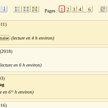
1
2
3
4
6
Pages :
...
011
naise
4 h
2018
6 h
03
ag
6
½
h
016