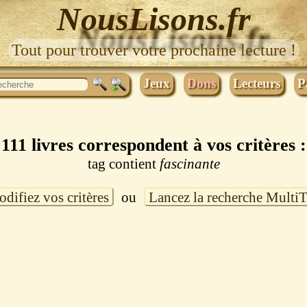
NousLisons.fr
Tout pour trouver votre prochaine lecture !
Jeux
Dons
Lecteurs
P
111 livres correspondent à vos critères :
tag contient
fascinante
difiez vos critères
ou
Lancez la recherche Multi