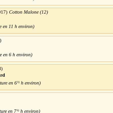
017
Cotton Malone (12)
11 h
6 h
8
ard
6
½
h
7
½
h