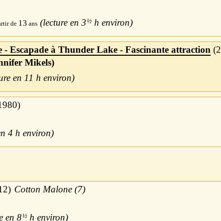
3
½
h
13
 - Escapade à Thunder Lake - Fascinante attraction
2
nnifer Mikels)
11 h
1980
4 h
12
Cotton Malone (7)
8
½
h