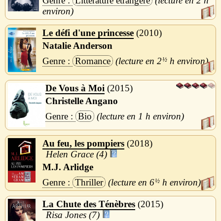
Littérature étrangère
2 h
Le défi d'une princesse
2010
Natalie Anderson
Romance
2
½
h
De Vous à Moi
2015
Christelle Angano
Bio
1 h
Au feu, les pompiers
2018
Helen Grace (4)
M.J. Arlidge
Thriller
6
½
h
La Chute des Ténèbres
2015
Risa Jones (7)