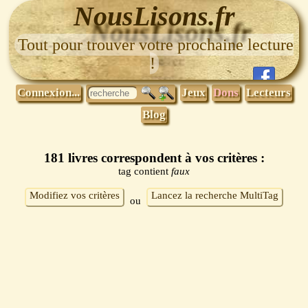
NousLisons.fr
Tout pour trouver votre prochaine lecture
!
Connexion...
Jeux
Dons
Lecteurs
Blog
181 livres correspondent à vos critères :
tag contient
faux
Modifiez vos critères
Lancez la recherche MultiTag
ou