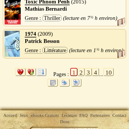
Toxic Phnom Penh
2015
Mathias Bernardi
Thriller
7
½
h
1974
2009
Patrick Besson
Littérature
1
½
h
1
2
3
4
10
Pages :
...
Accueil
Jeux
ebooks Gratuits
Lecteurs
FAQ
Partenaires
Contact
Dons