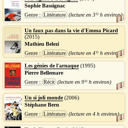
Sophie Bassignac
Littérature
3
½
h
Un faux pas dans la vie d'Emma Picard
2015
Mathieu Belezi
Littérature
4
½
h
Les génies de l'arnaque
1995
Pierre Bellemare
Récit
9
½
h
Un si joli monde
2006
Stéphane Bern
Littérature
4 h