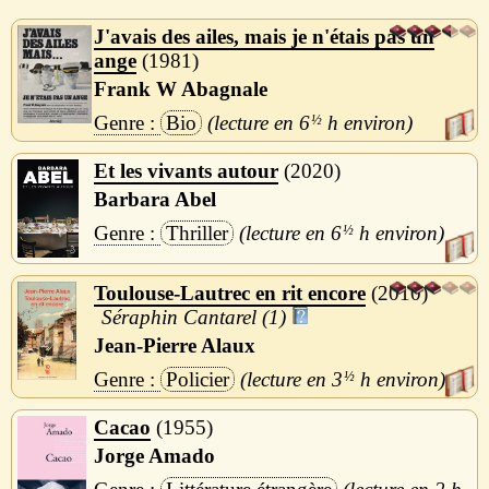
J'avais des ailes, mais je n'étais pas un
ange
1981
Frank W Abagnale
Bio
6
½
h
Et les vivants autour
2020
Barbara Abel
Thriller
6
½
h
Toulouse-Lautrec en rit encore
2010
Séraphin Cantarel (1)
Jean-Pierre Alaux
Policier
3
½
h
Cacao
1955
Jorge Amado