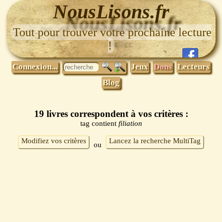
NousLisons.fr
Tout pour trouver votre prochaine lecture
!
Connexion...
Jeux
Dons
Lecteurs
Blog
19 livres correspondent à vos critères :
tag contient
filiation
Modifiez vos critères
Lancez la recherche MultiTag
ou