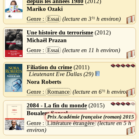
depuis les années 1980
2012
Mariko Ozaki
Essai
3
½
h
Une histoire du terrorisme
2012
Michaël Prazan
Essai
11 h
Filiation du crime
2011
Lieutenant Eve Dallas (29)
Nora Roberts
Romance
6
½
h
2084 - La fin du monde
2015
Boualem Sansal
Académie française (roman) 2015
Littérature étrangère
5 h