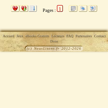
1
Pages :
Accueil
Jeux
ebooks Gratuits
Lecteurs
FAQ
Partenaires
Contact
Dons
(c) NousLisons.fr 2012-2026