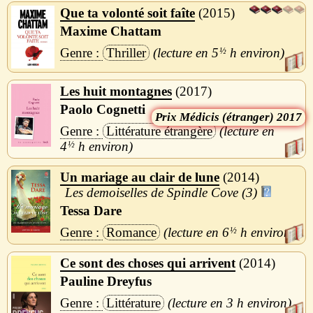
Que ta volonté soit faîte
2015
Maxime Chattam
Thriller
5
½
h
Les huit montagnes
2017
Paolo Cognetti
Médicis (étranger) 2017
Littérature étrangère
4
½
h
Un mariage au clair de lune
2014
Les demoiselles de Spindle Cove (3)
Tessa Dare
Romance
6
½
h
Ce sont des choses qui arrivent
2014
Pauline Dreyfus
Littérature
3 h