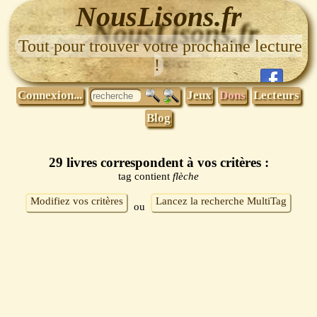
NousLisons.fr
Tout pour trouver votre prochaine lecture
!
Connexion...
Jeux
Dons
Lecteurs
Blog
29 livres correspondent à vos critères :
tag contient
flèche
Modifiez vos critères
Lancez la recherche MultiTag
ou