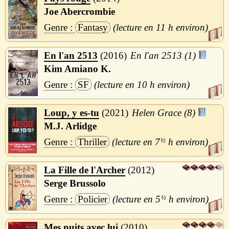
Joe Abercrombie
Fantasy
11 h
En l'an 2513
2016
En l'an 2513 (1)
Kim Amiano K.
SF
10 h
Loup, y es-tu
2021
Helen Grace (8)
M.J. Arlidge
Thriller
7
½
h
La Fille de l'Archer
2012
Serge Brussolo
Policier
5
½
h
Mes nuits avec lui
2010