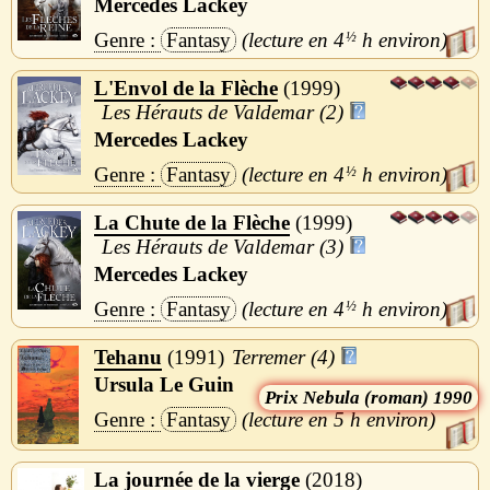
Mercedes Lackey
Fantasy
4
½
h
L'Envol de la Flèche
1999
Les Hérauts de Valdemar (2)
Mercedes Lackey
Fantasy
4
½
h
La Chute de la Flèche
1999
Les Hérauts de Valdemar (3)
Mercedes Lackey
Fantasy
4
½
h
Tehanu
1991
Terremer (4)
Ursula Le Guin
Nebula (roman) 1990
Fantasy
5 h
La journée de la vierge
2018