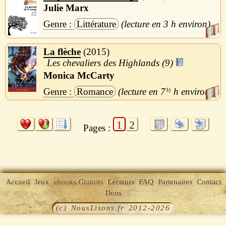
Julie Marx
Littérature
3 h
La flèche
2015
Les chevaliers des Highlands (9)
Monica McCarty
Romance
7
½
h
1
2
Pages :
Accueil
Jeux
ebooks Gratuits
Lecteurs
FAQ
Partenaires
Contact
Dons
(c) NousLisons.fr 2012-2026