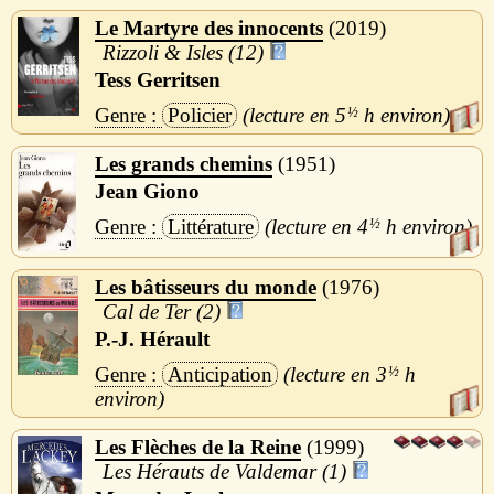
Le Martyre des innocents
2019
Rizzoli & Isles (12)
Tess Gerritsen
Policier
5
½
h
Les grands chemins
1951
Jean Giono
Littérature
4
½
h
Les bâtisseurs du monde
1976
Cal de Ter (2)
P.-J. Hérault
Anticipation
3
½
h
Les Flèches de la Reine
1999
Les Hérauts de Valdemar (1)