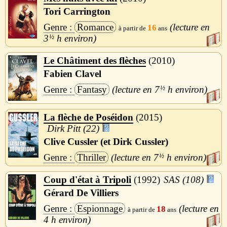
Tori Carrington
Romance
16
3
½
h
Le Châtiment des flèches
2010
Fabien Clavel
Fantasy
7
½
h
La flèche de Poséidon
2015
Dirk Pitt (22)
Clive Cussler (et Dirk Cussler)
Thriller
7
½
h
Coup d'état à Tripoli
1992
SAS (108)
Gérard De Villiers
Espionnage
18
4 h