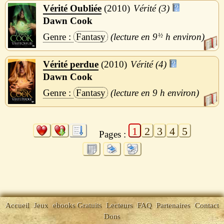
Vérité Oubliée
2010
Vérité (3)
Dawn Cook
Fantasy
9
½
h
Vérité perdue
2010
Vérité (4)
Dawn Cook
Fantasy
9 h
1
2
3
4
5
Pages :
Accueil
Jeux
ebooks Gratuits
Lecteurs
FAQ
Partenaires
Contact
Dons