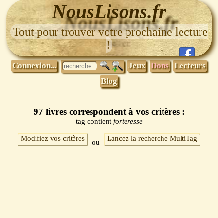
NousLisons.fr
Tout pour trouver votre prochaine lecture
!
Connexion...
Jeux
Dons
Lecteurs
Blog
97 livres correspondent à vos critères :
tag contient
forteresse
Modifiez vos critères
Lancez la recherche MultiTag
ou