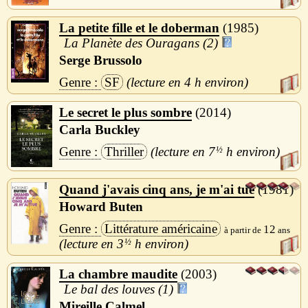
La petite fille et le doberman
1985
La Planète des Ouragans (2)
Serge Brussolo
SF
4 h
Le secret le plus sombre
2014
Carla Buckley
Thriller
7
½
h
Quand j'avais cinq ans, je m'ai tué
1981
Howard Buten
Littérature américaine
12
3
½
h
La chambre maudite
2003
Le bal des louves (1)
Mireille Calmel