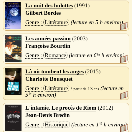
La nuit des hulottes
1991
Gilbert Bordes
Littérature
5 h
Les années passion
2003
Françoise Bourdin
Romance
6
½
h
Là où tombent les anges
2015
Charlotte Bousquet
Littérature
13
5
½
h
L'infamie, Le procès de Riom
2012
Jean-Denis Bredin
Historique
1
½
h