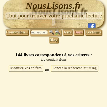
NousLisons.fr
Tout pour trouver votre prochaine lecture
!
Connexion...
Jeux
Dons
Lecteurs
Blog
144 livres correspondent à vos critères :
tag contient
front
Modifiez vos critères
Lancez la recherche MultiTag
ou