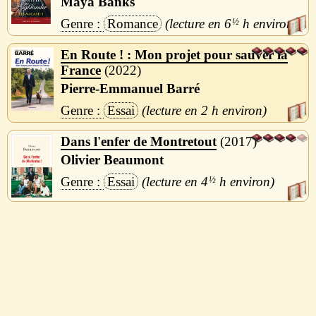
Maya Banks
Romance
6
½
h
En Route ! : Mon projet pour sauver la
France
2022
Pierre-Emmanuel Barré
Essai
2 h
Dans l'enfer de Montretout
2017
Olivier Beaumont
Essai
4
½
h