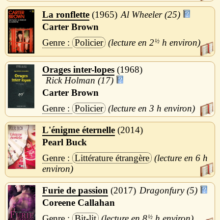
La ronflette
1965
Al Wheeler (25)
Carter Brown
Policier
2
½
h
Orages inter-lopes
1968
Rick Holman (17)
Carter Brown
Policier
3 h
L'énigme éternelle
2014
Pearl Buck
Littérature étrangère
6 h
Furie de passion
2017
Dragonfury (5)
Coreene Callahan
Bit-lit
8
½
h