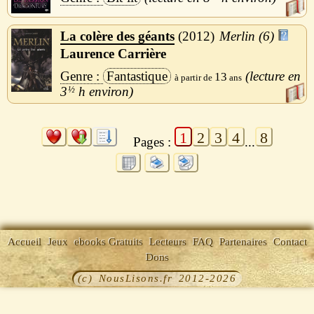
La colère des géants
2012
Merlin (6)
Laurence Carrière
Fantastique
13
3
½
h
1
2
3
4
8
Pages :
...
Accueil
Jeux
ebooks Gratuits
Lecteurs
FAQ
Partenaires
Contact
Dons
(c) NousLisons.fr 2012-2026