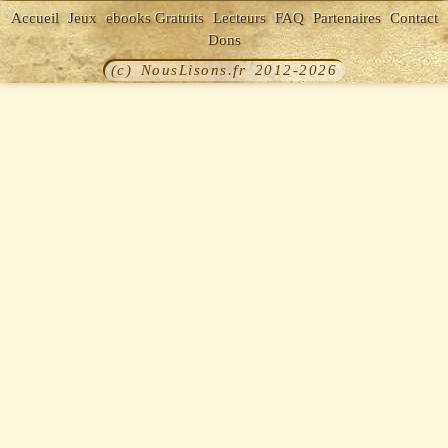
Accueil
Jeux
ebooks Gratuits
Lecteurs
FAQ
Partenaires
Contact
Dons
(c) NousLisons.fr 2012-2026