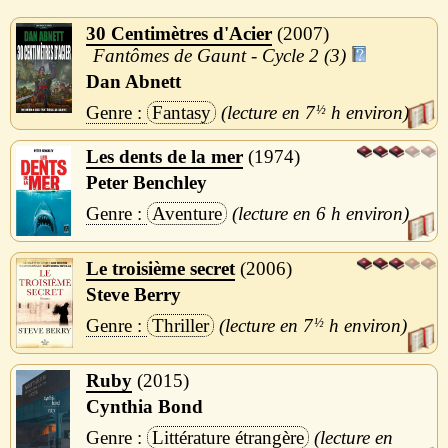
30 Centimètres d'Acier
2007
Fantômes de Gaunt - Cycle 2 (3)
Dan Abnett
Fantasy
7
½
h
Les dents de la mer
1974
Peter Benchley
Aventure
6 h
Le troisième secret
2006
Steve Berry
Thriller
7
½
h
Ruby
2015
Cynthia Bond
Littérature étrangère