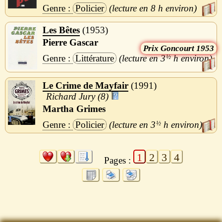
Policier
8 h
Les Bêtes
1953
Pierre Gascar
Goncourt 1953
Littérature
3
½
h
Le Crime de Mayfair
1991
Richard Jury (8)
Martha Grimes
Policier
3
½
h
1
2
3
4
Pages :