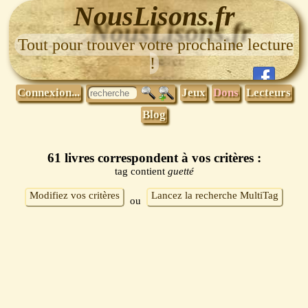
NousLisons.fr
Tout pour trouver votre prochaine lecture
!
Connexion...
Jeux
Dons
Lecteurs
Blog
61 livres correspondent à vos critères :
tag contient
guetté
Modifiez vos critères
Lancez la recherche MultiTag
ou