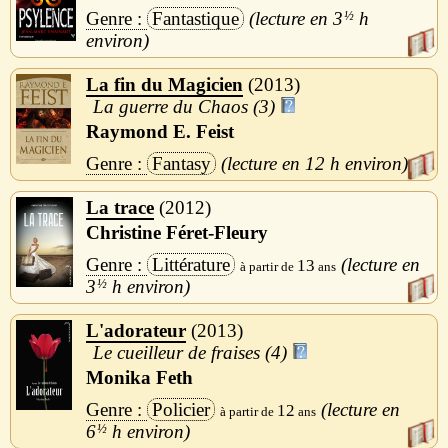
Fantastique
3
½
h
La fin du Magicien
2013
La guerre du Chaos (3)
Raymond E. Feist
Fantasy
12 h
La trace
2012
Christine Féret-Fleury
Littérature
13
3
½
h
L'adorateur
2013
Le cueilleur de fraises (4)
Monika Feth
Policier
12
6
½
h