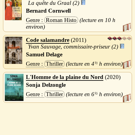
La quête du Graal (2)
Bernard Cornwell
Roman Histo
10 h
Code salamandre
2011
Yvan Sauvage, commissaire-priseur (2)
Samuel Delage
Thriller
4
½
h
L'Homme de la plaine du Nord
2020
Sonja Delzongle
Thriller
6
½
h