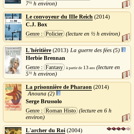
7
½
h
Le convoyeur du IIIe Reich
2014
C.J. Box
Policier
½ h
L'héritière
2013
La guerre des fées (5)
Herbie Brennan
Fantasy
13
5
½
h
La prisonnière de Pharaon
2014
Anouna (2)
Serge Brussolo
Roman Histo
6 h
L'archer du Roi
2004