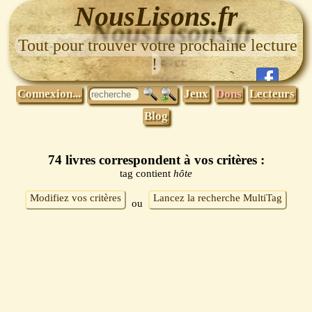
NousLisons.fr
Tout pour trouver votre prochaine lecture
!
Connexion...
Jeux
Dons
Lecteurs
Blog
74 livres correspondent à vos critères :
tag contient
hôte
Modifiez vos critères
Lancez la recherche MultiTag
ou