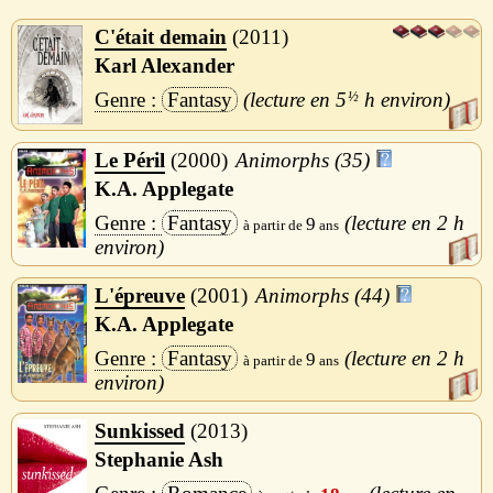
C'était demain
2011
Karl Alexander
Fantasy
5
½
h
Le Péril
2000
Animorphs (35)
K.A. Applegate
Fantasy
2 h
9
L'épreuve
2001
Animorphs (44)
K.A. Applegate
Fantasy
2 h
9
Sunkissed
2013
Stephanie Ash