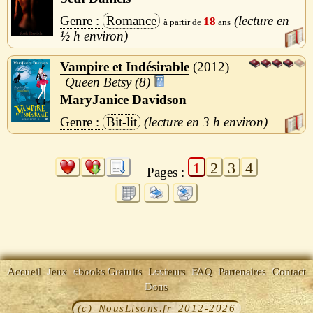
Romance
18
½ h
Vampire et Indésirable
2012
Queen Betsy (8)
MaryJanice Davidson
Bit-lit
3 h
1
2
3
4
Pages :
Accueil
Jeux
ebooks Gratuits
Lecteurs
FAQ
Partenaires
Contact
Dons
(c) NousLisons.fr 2012-2026