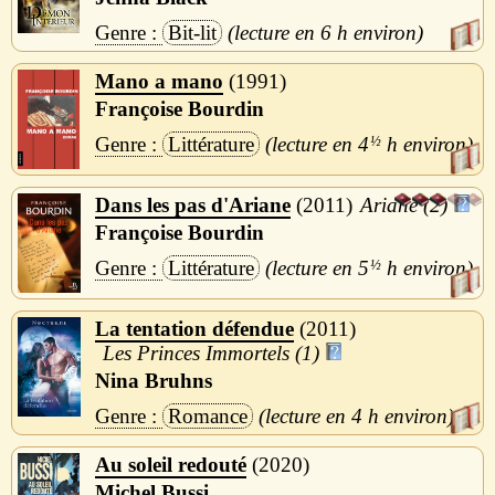
Bit-lit
6 h
Mano a mano
1991
Françoise Bourdin
Littérature
4
½
h
Dans les pas d'Ariane
2011
Ariane (2)
Françoise Bourdin
Littérature
5
½
h
La tentation défendue
2011
Les Princes Immortels (1)
Nina Bruhns
Romance
4 h
Au soleil redouté
2020
Michel Bussi