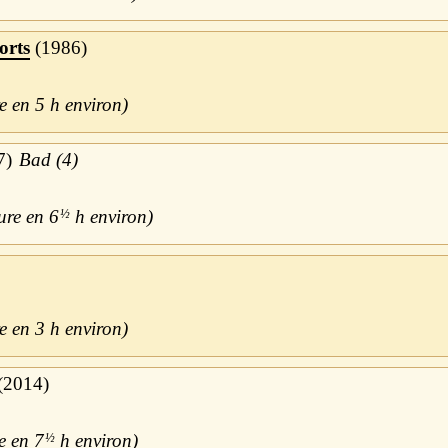
orts
1986
5 h
7
Bad (4)
6
½
h
3 h
2014
7
½
h