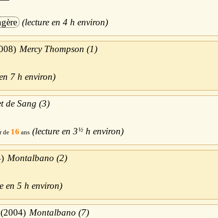
ngère
4 h
008
Mercy Thompson (1)
7 h
t de Sang (3)
3
½
h
16
4
Montalbano (2)
5 h
2004
Montalbano (7)