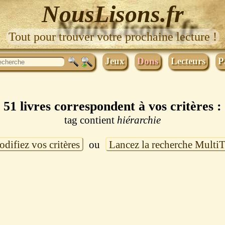
NousLisons.fr
Tout pour trouver votre prochaine lecture !
Jeux
Dons
Lecteurs
P
51 livres correspondent à vos critères :
tag contient
hiérarchie
difiez vos critères
ou
Lancez la recherche Multi