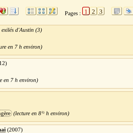
1
2
3
Pages :
 exilés d'Austin (3)
7 h
12
7 h
ngère
8
½
h
hai
2007