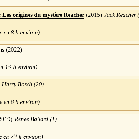
 : Les origines du mystère Reacher
2015
Jack Reacher 
8 h
ns
2022
1
½
h
Harry Bosch (20)
8 h
2019
Renee Ballard (1)
7
½
h