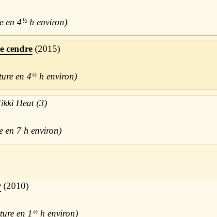
4
½
h
e cendre
2015
4
½
h
ikki Heat (3)
7 h
r
2010
1
½
h