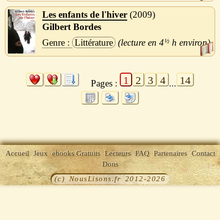
Les enfants de l'hiver
2009
Gilbert Bordes
Littérature
4
½
h
1
2
3
4
14
Pages :
...
Accueil
Jeux
ebooks Gratuits
Lecteurs
FAQ
Partenaires
Contact
Dons
(c) NousLisons.fr 2012-2026