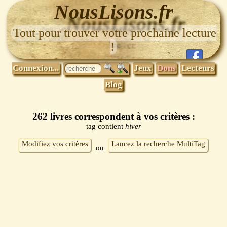
NousLisons.fr
Tout pour trouver votre prochaine lecture
!
Connexion...
Jeux
Dons
Lecteurs
Blog
262 livres correspondent à vos critères :
tag contient
hiver
Modifiez vos critères
Lancez la recherche MultiTag
ou