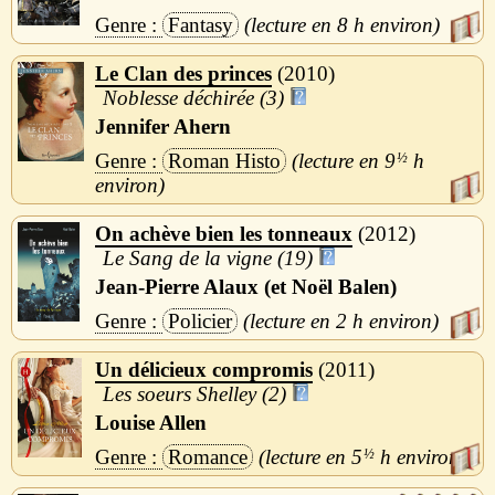
Fantasy
8 h
Le Clan des princes
2010
Noblesse déchirée (3)
Jennifer Ahern
Roman Histo
9
½
h
On achève bien les tonneaux
2012
Le Sang de la vigne (19)
Jean-Pierre Alaux (et Noël Balen)
Policier
2 h
Un délicieux compromis
2011
Les soeurs Shelley (2)
Louise Allen
Romance
5
½
h