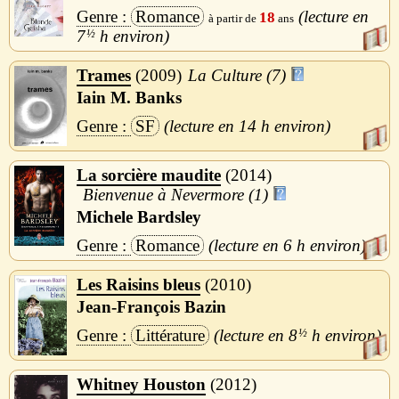
Romance
18
7
½
h
Trames
2009
La Culture (7)
Iain M. Banks
SF
14 h
La sorcière maudite
2014
Bienvenue à Nevermore (1)
Michele Bardsley
Romance
6 h
Les Raisins bleus
2010
Jean-François Bazin
Littérature
8
½
h
Whitney Houston
2012