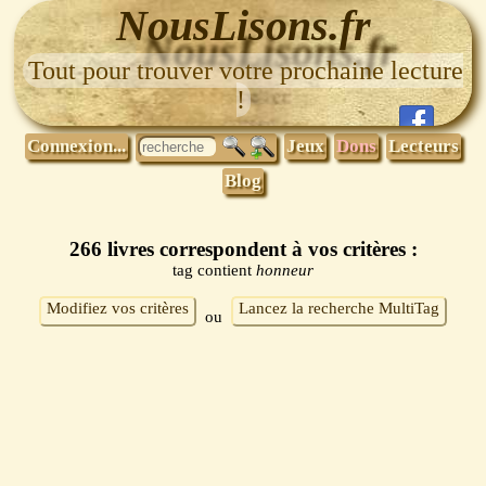
NousLisons.fr
Tout pour trouver votre prochaine lecture
!
Connexion...
Jeux
Dons
Lecteurs
Blog
266 livres correspondent à vos critères :
tag contient
honneur
Modifiez vos critères
Lancez la recherche MultiTag
ou