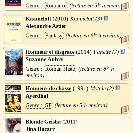
Romance
5
½
h
Kaamelott
2010
Kaamelott (3)
Alexandre Astier
Fantasy
6
½
h
Honneur et disgrace
2014
Fanette (7)
Suzanne Aubry
Roman Histo
8
½
h
Honneur de chasse
1991
Mytale (2)
Ayerdhal
SF
3 h
Blonde Geisha
2011
Jina Bacarr