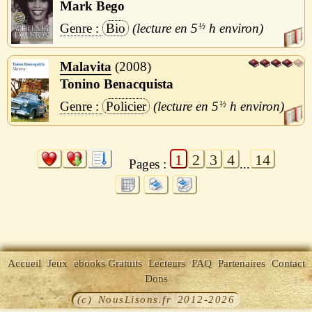
Mark Bego
Bio
5
½
h
Malavita
2008
Tonino Benacquista
Policier
5
½
h
1
2
3
4
14
Pages :
...
Accueil
Jeux
ebooks Gratuits
Lecteurs
FAQ
Partenaires
Contact
Dons
(c) NousLisons.fr 2012-2026