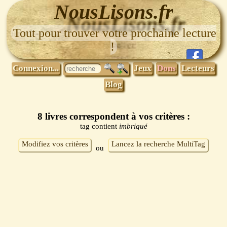
NousLisons.fr
Tout pour trouver votre prochaine lecture
!
Connexion...
Jeux
Dons
Lecteurs
Blog
8 livres correspondent à vos critères :
tag contient
imbriqué
Modifiez vos critères
Lancez la recherche MultiTag
ou