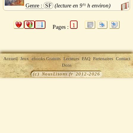
SF
9
½
h
1
Pages :
Accueil
Jeux
ebooks Gratuits
Lecteurs
FAQ
Partenaires
Contact
Dons
(c) NousLisons.fr 2012-2026