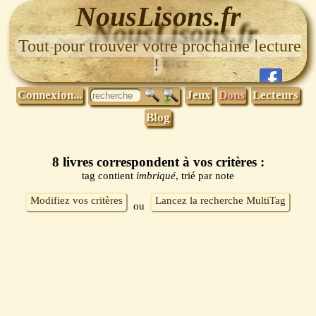
NousLisons.fr
Tout pour trouver votre prochaine lecture
!
Connexion...
Jeux
Dons
Lecteurs
Blog
8 livres correspondent à vos critères :
tag contient
imbriqué
, trié par note
Modifiez vos critères
Lancez la recherche MultiTag
ou