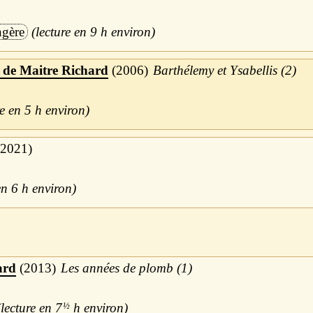
ngère
9 h
 de Maitre Richard
2006
Barthélemy et Ysabellis (2)
5 h
2021
6 h
ard
2013
Les années de plomb (1)
7
½
h