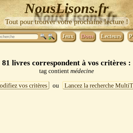
NousLisons.fr
Tout pour trouver votre prochaine lecture !
Jeux
Dons
Lecteurs
P
81 livres correspondent à vos critères :
tag contient
médecine
difiez vos critères
ou
Lancez la recherche Multi