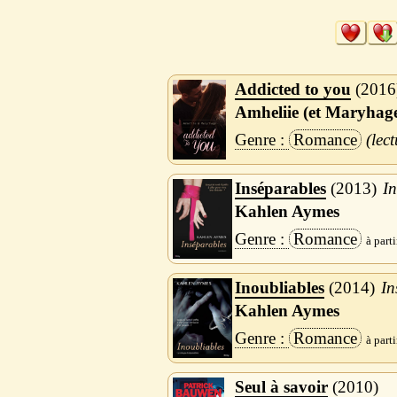
Addicted to you
2016
Amheliie (et Maryhag
Romance
Inséparables
2013
In
Kahlen Aymes
Romance
Inoubliables
2014
In
Kahlen Aymes
Romance
Seul à savoir
2010