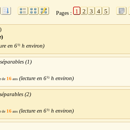
1
2
3
4
5
Pages :
e)
6
½
h
séparables (1)
6
½
h
16
séparables (2)
6
½
h
16