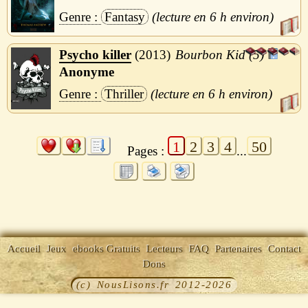
Fantasy
6 h
Psycho killer
2013
Bourbon Kid (5)
Anonyme
Thriller
6 h
1
2
3
4
50
Pages :
...
Accueil
Jeux
ebooks Gratuits
Lecteurs
FAQ
Partenaires
Contact
Dons
(c) NousLisons.fr 2012-2026