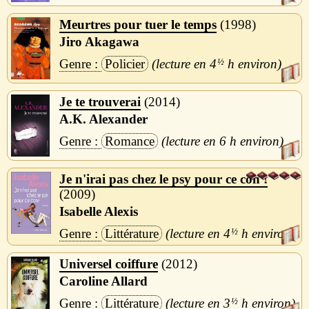
Meurtres pour tuer le temps
1998
Jiro Akagawa
Policier
4
½
h
Je te trouverai
2014
A.K. Alexander
Romance
6 h
Je n'irai pas chez le psy pour ce con !
2009
Isabelle Alexis
Littérature
4
½
h
Universel coiffure
2012
Caroline Allard
Littérature
3
½
h