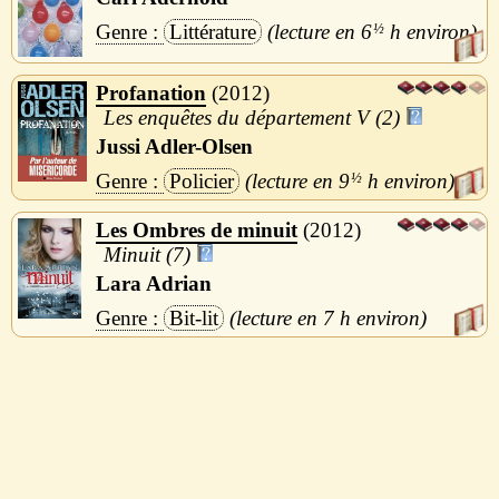
Littérature
6
½
h
Profanation
2012
Les enquêtes du département V (2)
Jussi Adler-Olsen
Policier
9
½
h
Les Ombres de minuit
2012
Minuit (7)
Lara Adrian
Bit-lit
7 h