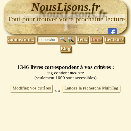
NousLisons.fr
Tout pour trouver votre prochaine lecture
!
Connexion...
Jeux
Dons
Lecteurs
Blog
1346 livres correspondent à vos critères :
tag contient
meurtre
(seulement 1000 sont accessibles)
Modifiez vos critères
Lancez la recherche MultiTag
ou