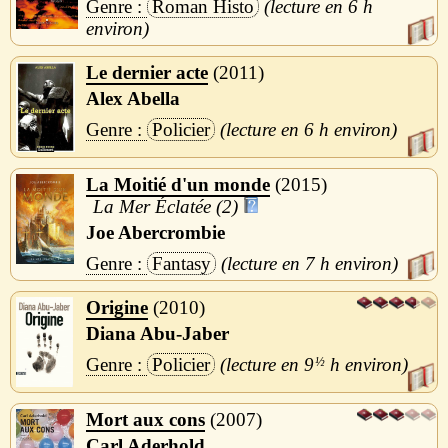
Roman Histo
6 h
Le dernier acte
2011
Alex Abella
Policier
6 h
La Moitié d'un monde
2015
La Mer Éclatée (2)
Joe Abercrombie
Fantasy
7 h
Origine
2010
Diana Abu-Jaber
Policier
9
½
h
Mort aux cons
2007
Carl Aderhold