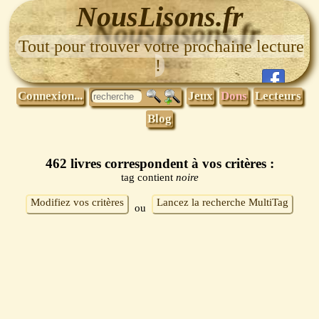
NousLisons.fr
Tout pour trouver votre prochaine lecture
!
Connexion...
Jeux
Dons
Lecteurs
Blog
462 livres correspondent à vos critères :
tag contient
noire
Modifiez vos critères
Lancez la recherche MultiTag
ou