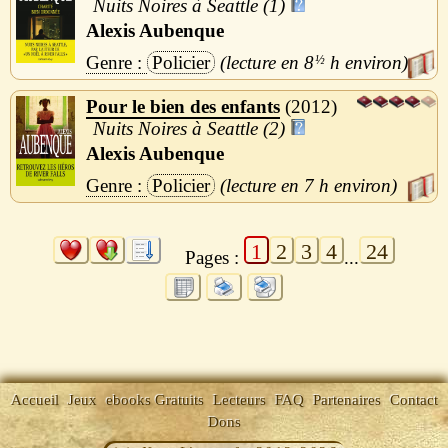
Nuits Noires à Seattle (1)
Alexis Aubenque
Policier
8
½
h
Pour le bien des enfants
2012
Nuits Noires à Seattle (2)
Alexis Aubenque
Policier
7 h
1
2
3
4
24
Pages :
...
Accueil
Jeux
ebooks Gratuits
Lecteurs
FAQ
Partenaires
Contact
Dons