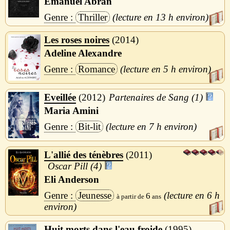
Emanuel Abran
Thriller
13 h
Les roses noires
2014
Adeline Alexandre
Romance
5 h
Eveillée
2012
Partenaires de Sang (1)
Maria Amini
Bit-lit
7 h
L'allié des ténèbres
2011
Oscar Pill (4)
Eli Anderson
Jeunesse
6 h
6
Huit morts dans l'eau froide
1995