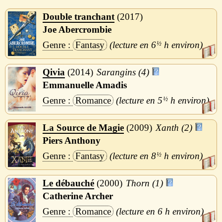
Double tranchant
2017
Joe Abercrombie
Fantasy
6
½
h
Qivia
2014
Sarangins (4)
Emmanuelle Amadis
Romance
5
½
h
La Source de Magie
2009
Xanth (2)
Piers Anthony
Fantasy
8
½
h
Le débauché
2000
Thorn (1)
Catherine Archer
Romance
6 h