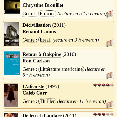
Chrystine Brouillet
Policier
5
½
h
Décivilisation
2011
Renaud Camus
Essai
3 h
Retour à Oakpine
2016
Ron Carlson
Littérature américaine
6
½
h
L'alieniste
1995
Caleb Carr
Thriller
11 h
De feu et d'audace
2011