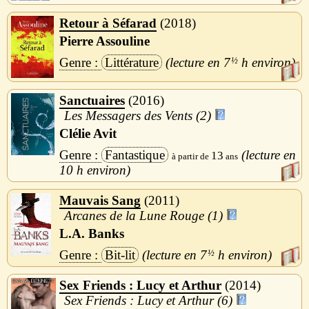
Retour à Séfarad
2018
Pierre Assouline
Littérature
7
½
h
Sanctuaires
2016
Les Messagers des Vents (2)
Clélie Avit
Fantastique
13
10 h
Mauvais Sang
2011
Arcanes de la Lune Rouge (1)
L.A. Banks
Bit-lit
7
½
h
Sex Friends : Lucy et Arthur
2014
Sex Friends : Lucy et Arthur (6)