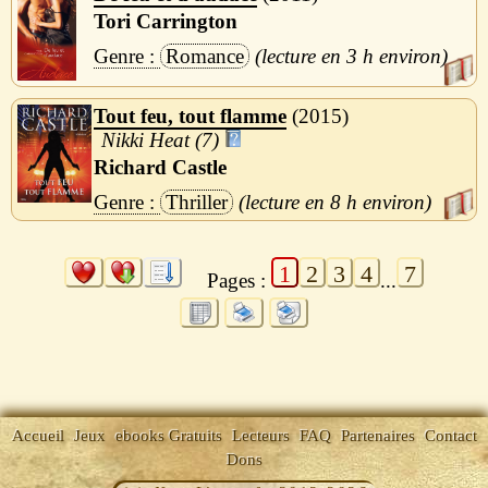
Tori Carrington
Romance
3 h
Tout feu, tout flamme
2015
Nikki Heat (7)
Richard Castle
Thriller
8 h
1
2
3
4
7
Pages :
...
Accueil
Jeux
ebooks Gratuits
Lecteurs
FAQ
Partenaires
Contact
Dons