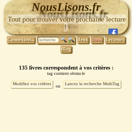
NousLisons.fr
Tout pour trouver votre prochaine lecture
!
Connexion...
Jeux
Dons
Lecteurs
Blog
135 livres correspondent à vos critères :
tag contient
obstacle
Modifiez vos critères
Lancez la recherche MultiTag
ou