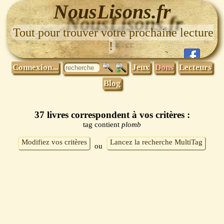
NousLisons.fr
Tout pour trouver votre prochaine lecture
!
Connexion...
Jeux
Dons
Lecteurs
Blog
37 livres correspondent à vos critères :
tag contient
plomb
Modifiez vos critères
Lancez la recherche MultiTag
ou