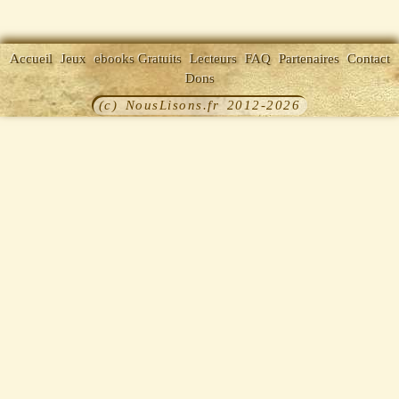
Accueil
Jeux
ebooks Gratuits
Lecteurs
FAQ
Partenaires
Contact
Dons
(c) NousLisons.fr 2012-2026