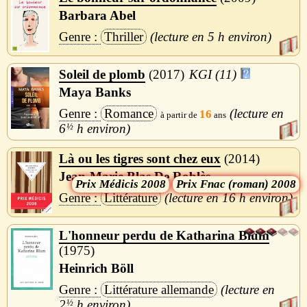
Barbara Abel
Thriller
5 h
Soleil de plomb
2017
KGI (11)
Maya Banks
Romance
16
6
½
h
Là ou les tigres sont chez eux
2014
Jean-Marie Blas De Roblès
Médicis 2008
Fnac (roman) 2008
Littérature
16 h
L'honneur perdu de Katharina Blum
1975
Heinrich Böll
Littérature allemande
2
½
h