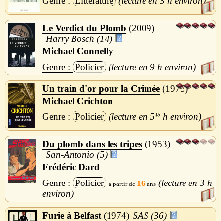
Littérature
3 h
Le Verdict du Plomb
2009
Harry Bosch (14)
Michael Connelly
Policier
9 h
Un train d'or pour la Crimée
1975
Michael Crichton
Policier
5
½
h
Du plomb dans les tripes
1953
San-Antonio (5)
Frédéric Dard
Policier
3 h
16
Furie à Belfast
1974
SAS (36)