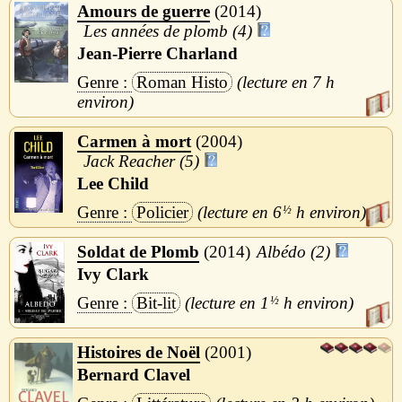
Amours de guerre
2014
Les années de plomb (4)
Jean-Pierre Charland
Roman Histo
7 h
Carmen à mort
2004
Jack Reacher (5)
Lee Child
Policier
6
½
h
Soldat de Plomb
2014
Albédo (2)
Ivy Clark
Bit-lit
1
½
h
Histoires de Noël
2001
Bernard Clavel