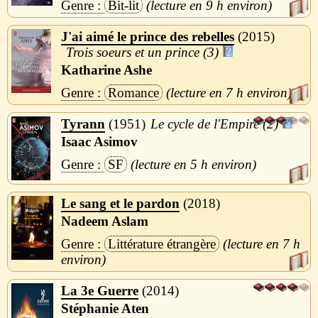
Bit-lit
9 h
J'ai aimé le prince des rebelles
2015
Trois soeurs et un prince (3)
Katharine Ashe
Romance
7 h
Tyrann
1951
Le cycle de l'Empire (2)
Isaac Asimov
SF
5 h
Le sang et le pardon
2018
Nadeem Aslam
Littérature étrangère
7 h
La 3e Guerre
2014
Stéphanie Aten