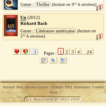
Thriller
9
½
h
Un
2012
Richard Bach
Littérature américaine
5
½
h
1
2
3
4
24
Pages :
...
Accueil
Jeux
ebooks Gratuits
Lecteurs
FAQ
Partenaires
Contact
Dons
(c) NousLisons.fr 2012-2026