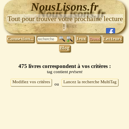
NousLisons.fr
Tout pour trouver votre prochaine lecture
!
Connexion...
Jeux
Dons
Lecteurs
Blog
475 livres correspondent à vos critères :
tag contient
présent
Modifiez vos critères
Lancez la recherche MultiTag
ou